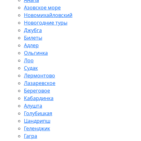
Анапа
Азовское море
Новомихайловский
Новогодние туры
Джубга
Билеты
Адлер
Ольгинка
Лоо
Судак
Лермонтово
Лазаревское
Береговое
Кабардинка
Алушта
Голубицкая
Цандрипш
Геленджик
Гагра