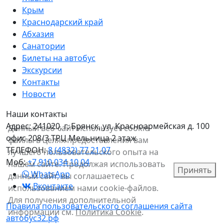
Крым
Краснодарский край
Абхазия
Санатории
Билеты на автобус
Экскурсии
Контакты
Новости
Наши контакты
Адрес:
241020, г. Брянск, ул. Красноармейская д. 100
Данный веб-сайт использует cookie-
офис 208/3 ТРЦ Мельница 2 этаж
файлы в целях предоставления вам
ТЕЛЕФОН:
8 (4832) 77 21 07
лучшего пользовательского опыта на
Моб:
+7 910 034 10 04
нашем сайте. Продолжая использовать
Принять
WhatsApp
данный сайт, вы соглашаетесь с
Вконтакте
использованием нами cookie-файлов.
Для получения дополнительной
Правила пользовательского соглашения сайта
информации см.
Политика Cookie
.
автобус32.рф