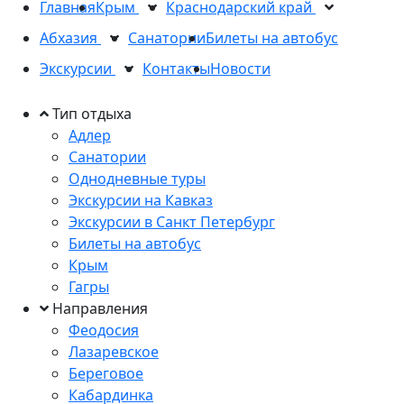
Главная
Крым
Краснодарский край
Абхазия
Санатории
Билеты на автобус
Экскурсии
Контакты
Новости
Тип отдыха
Адлер
Санатории
Однодневные туры
Экскурсии на Кавказ
Экскурсии в Санкт Петербург
Билеты на автобус
Крым
Гагры
Направления
Феодосия
Лазаревское
Береговое
Кабардинка