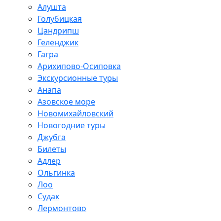
Алушта
Голубицкая
Цандрипш
Геленджик
Гагра
Арихипово-Осиповка
Экскурсионные туры
Анапа
Азовское море
Новомихайловский
Новогодние туры
Джубга
Билеты
Адлер
Ольгинка
Лоо
Судак
Лермонтово