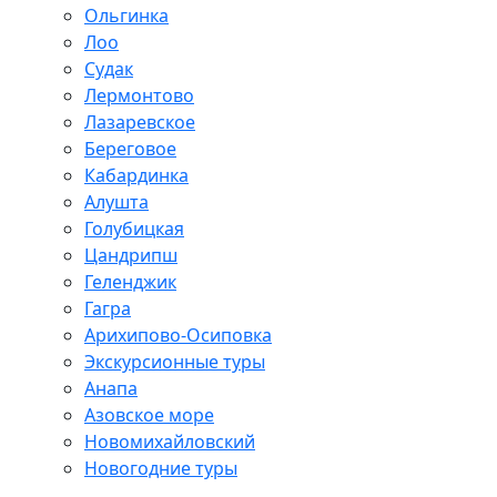
Ольгинка
Лоо
Судак
Лермонтово
Лазаревское
Береговое
Кабардинка
Алушта
Голубицкая
Цандрипш
Геленджик
Гагра
Арихипово-Осиповка
Экскурсионные туры
Анапа
Азовское море
Новомихайловский
Новогодние туры