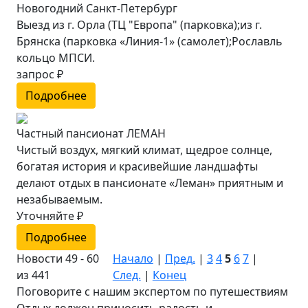
Новогодний Санкт-Петербург
Выезд из г. Орла (ТЦ "Европа" (парковка);из г.
Брянска (парковка «Линия-1» (самолет);Рославль
кольцо МПСИ.
запрос ₽
Подробнее
Частный пансионат ЛЕМАН
Чистый воздух, мягкий климат, щедрое солнце,
богатая история и красивейшие ландшафты
делают отдых в пансионате «Леман» приятным и
незабываемым.
Уточняйте ₽
Подробнее
Новости 49 - 60
Начало
|
Пред.
|
3
4
5
6
7
|
из 441
След.
|
Конец
Поговорите с нашим экспертом по путешествиям
Отдых должен приносить радость и