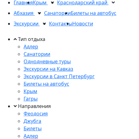
Главная
Крым
Краснодарский край
Абхазия
Санатории
Билеты на автобус
Экскурсии
Контакты
Новости
Тип отдыха
Адлер
Санатории
Однодневные туры
Экскурсии на Кавказ
Экскурсии в Санкт Петербург
Билеты на автобус
Крым
Гагры
Направления
Феодосия
Джубга
Билеты
Адлер