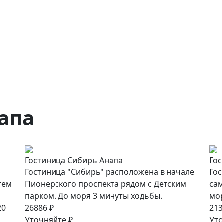
апа
Гостиница Сибирь Анапа
Го
Гостиница "Сибирь" расположена в начале
Гос
тем
Пионерского проспекта рядом с Детским
сам
парком. До моря 3 минуты ходьбы.
мор
20
26886 ₽
213
Уточняйте ₽
Ут