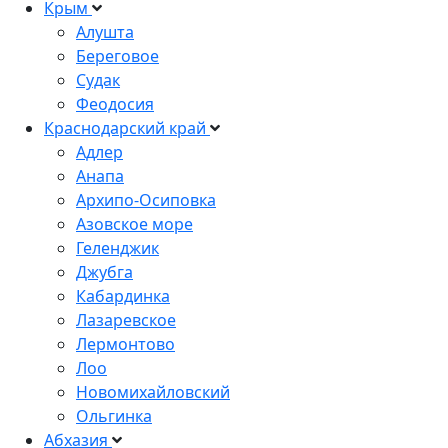
Крым
Алушта
Береговое
Судак
Феодосия
Краснодарский край
Адлер
Анапа
Архипо-Осиповка
Азовское море
Геленджик
Джубга
Кабардинка
Лазаревское
Лермонтово
Лоо
Новомихайловский
Ольгинка
Абхазия