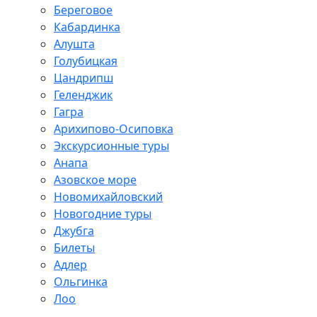
Береговое
Кабардинка
Алушта
Голубицкая
Цандрипш
Геленджик
Гагра
Арихипово-Осиповка
Экскурсионные туры
Анапа
Азовское море
Новомихайловский
Новогодние туры
Джубга
Билеты
Адлер
Ольгинка
Лоо