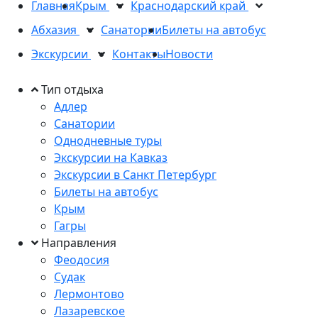
Главная
Крым
Краснодарский край
Абхазия
Санатории
Билеты на автобус
Экскурсии
Контакты
Новости
Тип отдыха
Адлер
Санатории
Однодневные туры
Экскурсии на Кавказ
Экскурсии в Санкт Петербург
Билеты на автобус
Крым
Гагры
Направления
Феодосия
Судак
Лермонтово
Лазаревское