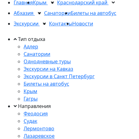
Главная
Крым
Краснодарский край
Абхазия
Санатории
Билеты на автобус
Экскурсии
Контакты
Новости
Тип отдыха
Адлер
Санатории
Однодневные туры
Экскурсии на Кавказ
Экскурсии в Санкт Петербург
Билеты на автобус
Крым
Гагры
Направления
Феодосия
Судак
Лермонтово
Лазаревское