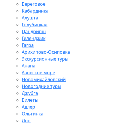
Береговое
Кабардинка
Алушта
Голубицкая
Цандрипш
Геленджик
Гагра
Арихипово-Осиповка
Экскурсионные туры
Анапа
Азовское море
Новомихайловский
Новогодние туры
Джубга
Билеты
Адлер
Ольгинка
Лоо