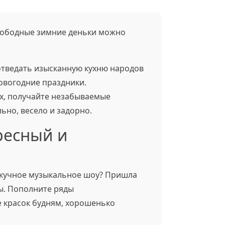
вободные зимние деньки можно
 отведать изысканную кухню народов
овогодние праздники.
ах, получайте незабываемые
ьно, весело и задорно.
ресный и
 скучное музыкальное шоу? Пришла
ы. Пополните ряды
е красок будням, хорошенько