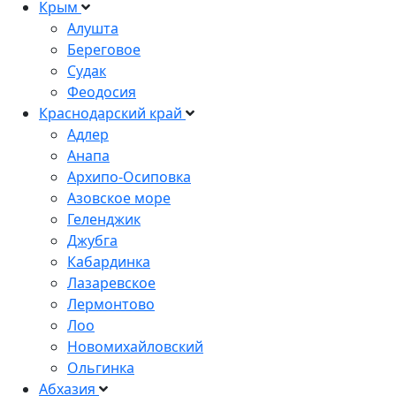
Крым
Алушта
Береговое
Судак
Феодосия
Краснодарский край
Адлер
Анапа
Архипо-Осиповка
Азовское море
Геленджик
Джубга
Кабардинка
Лазаревское
Лермонтово
Лоо
Новомихайловский
Ольгинка
Абхазия