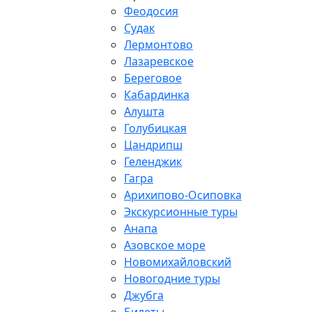
Феодосия
Судак
Лермонтово
Лазаревское
Береговое
Кабардинка
Алушта
Голубицкая
Цандрипш
Геленджик
Гагра
Арихипово-Осиповка
Экскурсионные туры
Анапа
Азовское море
Новомихайловский
Новогодние туры
Джубга