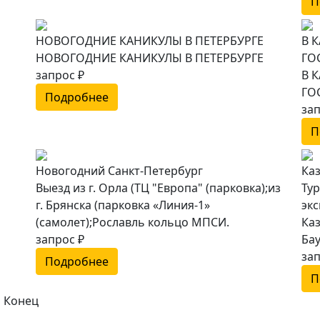
П
НОВОГОДНИЕ КАНИКУЛЫ В ПЕТЕРБУРГЕ
В 
НОВОГОДНИЕ КАНИКУЛЫ В ПЕТЕРБУРГЕ
ГО
запрос ₽
В 
ГО
Подробнее
зап
П
Новогодний Санкт-Петербург
Ка
Выезд из г. Орла (ТЦ "Европа" (парковка);из
Тур
г. Брянска (парковка «Линия-1»
экс
(самолет);Рославль кольцо МПСИ.
Ка
запрос ₽
Ба
зап
Подробнее
П
| Конец