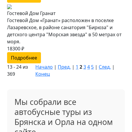
Гостевой Дом Гранат
Гостевой Дом «Гранат» расположен в поселке
Лазаревское, в районе санатория "Бирюза" и
детского центра "Морская звезда" в 50 метрах от
моря.
18300 ₽
Подробнее
13 - 24 из
Начало
|
Пред.
|
1
2
3
4
5
|
След.
|
369
Конец
Мы собрали все
автобусные туры из
Брянска и Орла на одном
сайте