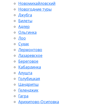
Новомихайловский
Новогодние туры
Джубга
Билеты
Адлер
Ольгинка
Лоо
Судак
Лермонтово
Лазаревское
Береговое
Кабардинка
Алушта
Голубицкая
Цандрипш
Геленджик
Гагра
Арихипово-Осиповка