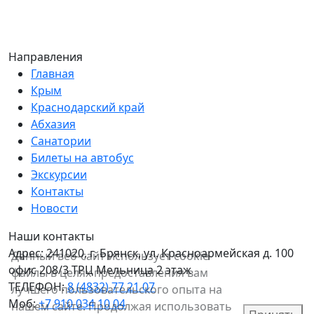
Направления
Главная
Крым
Краснодарский край
Абхазия
Санатории
Билеты на автобус
Экскурсии
Контакты
Новости
Наши контакты
Адрес:
241020, г. Брянск, ул. Красноармейская д. 100
Данный веб-сайт использует cookie-
офис 208/3 ТРЦ Мельница 2 этаж
файлы в целях предоставления вам
ТЕЛЕФОН:
8 (4832) 77 21 07
лучшего пользовательского опыта на
Моб:
+7 910 034 10 04
нашем сайте. Продолжая использовать