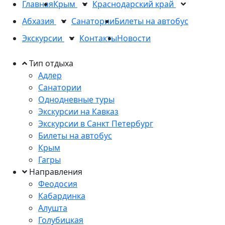
Главная
Крым
Краснодарский край
Абхазия
Санатории
Билеты на автобус
Экскурсии
Контакты
Новости
Тип отдыха
Адлер
Санатории
Однодневные туры
Экскурсии на Кавказ
Экскурсии в Санкт Петербург
Билеты на автобус
Крым
Гагры
Направления
Феодосия
Кабардинка
Алушта
Голубицкая