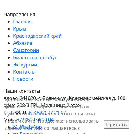
Направления
Главная
Крым
Краснодарский край
Абхазия
Санатории
Билеты на автобус
Экскурсии
Контакты
Новости
Наши контакты
Адрес:
241020, г. Брянск, ул. Красноармейская д. 100
Данный веб-сайт использует cookie-
офис 208/3 ТРЦ Мельница 2 этаж
файлы в целях предоставления вам
ТЕЛЕФОН:
8 (4832) 77 21 07
лучшего пользовательского опыта на
Моб:
+7 910 034 10 04
нашем сайте. Продолжая использовать
Принять
WhatsApp
данный сайт, вы соглашаетесь с
Вконтакте