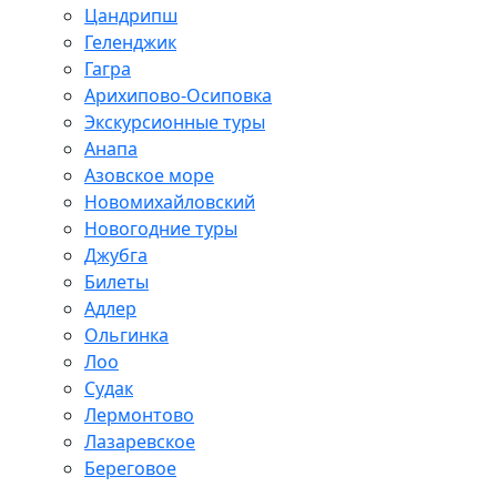
Цандрипш
Геленджик
Гагра
Арихипово-Осиповка
Экскурсионные туры
Анапа
Азовское море
Новомихайловский
Новогодние туры
Джубга
Билеты
Адлер
Ольгинка
Лоо
Судак
Лермонтово
Лазаревское
Береговое