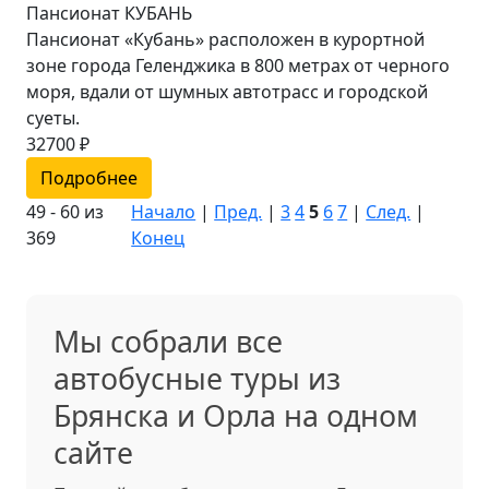
Пансионат КУБАНЬ
Пансионат «Кубань» расположен в курортной
зоне города Геленджика в 800 метрах от черного
моря, вдали от шумных автотрасс и городской
суеты.
32700 ₽
Подробнее
49 - 60 из
Начало
|
Пред.
|
3
4
5
6
7
|
След.
|
369
Конец
Мы собрали все
автобусные туры из
Брянска и Орла на одном
сайте