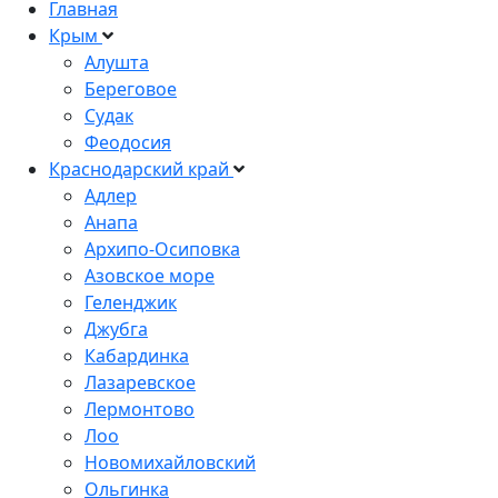
Главная
Крым
Алушта
Береговое
Судак
Феодосия
Краснодарский край
Адлер
Анапа
Архипо-Осиповка
Азовское море
Геленджик
Джубга
Кабардинка
Лазаревское
Лермонтово
Лоо
Новомихайловский
Ольгинка