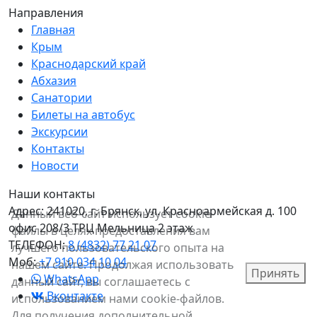
Направления
Главная
Крым
Краснодарский край
Абхазия
Санатории
Билеты на автобус
Экскурсии
Контакты
Новости
Наши контакты
Адрес:
241020, г. Брянск, ул. Красноармейская д. 100
Данный веб-сайт использует cookie-
офис 208/3 ТРЦ Мельница 2 этаж
файлы в целях предоставления вам
ТЕЛЕФОН:
8 (4832) 77 21 07
лучшего пользовательского опыта на
Моб:
+7 910 034 10 04
нашем сайте. Продолжая использовать
Принять
WhatsApp
данный сайт, вы соглашаетесь с
Вконтакте
использованием нами cookie-файлов.
Для получения дополнительной