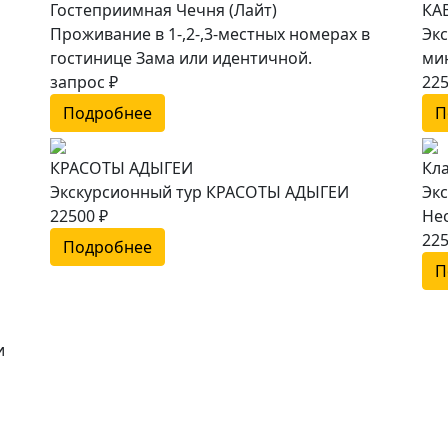
Гостеприимная Чечня (Лайт)
КА
Проживание в 1-,2-,3-местных номерах в
Эк
гостинице Зама или идентичной.
ми
запрос ₽
225
Подробнее
П
КРАСОТЫ АДЫГЕИ
Кл
Экскурсионный тур КРАСОТЫ АДЫГЕИ
Эк
22500 ₽
Не
225
Подробнее
П
и