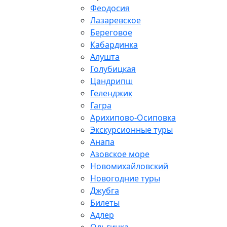
Феодосия
Лазаревское
Береговое
Кабардинка
Алушта
Голубицкая
Цандрипш
Геленджик
Гагра
Арихипово-Осиповка
Экскурсионные туры
Анапа
Азовское море
Новомихайловский
Новогодние туры
Джубга
Билеты
Адлер