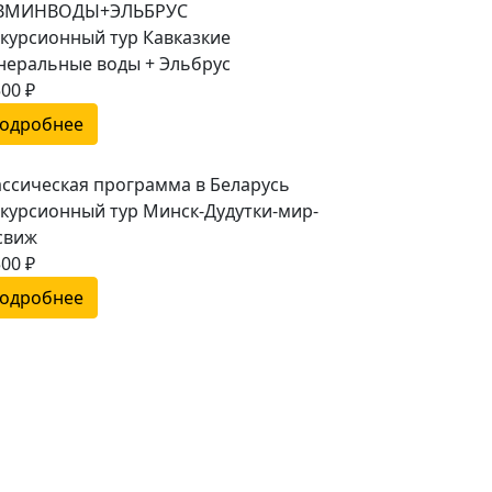
ВМИНВОДЫ+ЭЛЬБРУС
скурсионный тур Кавказкие
неральные воды + Эльбрус
00 ₽
одробнее
ассическая программа в Беларусь
скурсионный тур Минск-Дудутки-мир-
свиж
00 ₽
одробнее