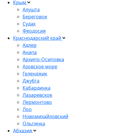
Крым
Алушта
Береговое
Судак
Феодосия
Краснодарский край
Адлер
Анапа
Архипо-Осиповка
Азовское море
Геленджик
Джубга
Кабардинка
Лазаревское
Лермонтово
Лоо
Новомихайловский
Ольгинка
Абхазия