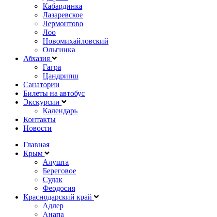
Кабардинка
Лазаревское
Лермонтово
Лоо
Новомихайловский
Ольгинка
Абхазия
Гагра
Цандрипш
Санатории
Билеты на автобус
Экскурсии
Календарь
Контакты
Новости
Главная
Крым
Алушта
Береговое
Судак
Феодосия
Краснодарский край
Адлер
Анапа