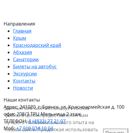
Направления
Главная
Крым
Краснодарский край
Абхазия
Санатории
Билеты на автобус
Экскурсии
Контакты
Новости
Наши контакты
Адрес:
241020, г. Брянск, ул. Красноармейская д. 100
Данный веб-сайт использует cookie-
офис 208/3 ТРЦ Мельница 2 этаж
файлы в целях предоставления вам
ТЕЛЕФОН:
8 (4832) 77 21 07
лучшего пользовательского опыта на
Моб:
+7 910 034 10 04
нашем сайте. Продолжая использовать