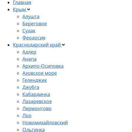
Главная
Крым
Алушта
Береговое
Судак
Феодосия
Краснодарский край
Адлер
Анапа
Архипо-Осиповка
Азовское море
Геленджик
Джубга
Кабардинка
Лазаревское
Лермонтово
Лоо
Новомихайловский
Ольгинка