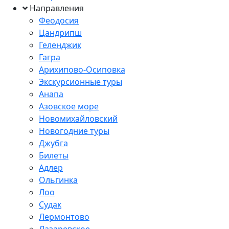
Направления
Феодосия
Цандрипш
Геленджик
Гагра
Арихипово-Осиповка
Экскурсионные туры
Анапа
Азовское море
Новомихайловский
Новогодние туры
Джубга
Билеты
Адлер
Ольгинка
Лоо
Судак
Лермонтово