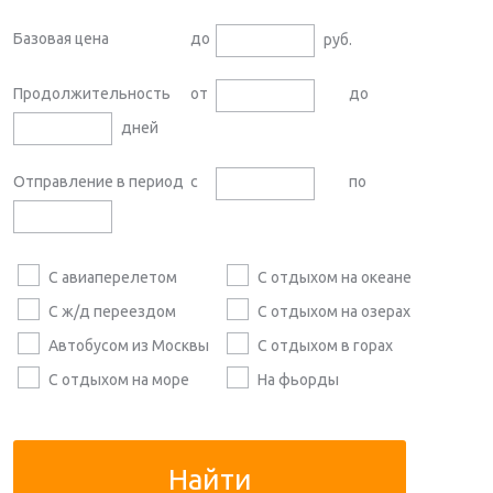
Базовая цена
до
руб.
Продолжительность
от
до
дней
Отправление в период
с
по
С авиаперелетом
С отдыхом на океане
С ж/д переездом
С отдыхом на озерах
Автобусом из Москвы
С отдыхом в горах
С отдыхом на море
На фьорды
Найти