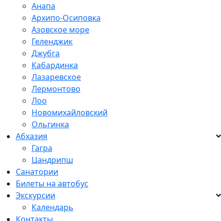
Анапа
Архипо-Осиповка
Азовское море
Геленджик
Джубга
Кабардинка
Лазаревское
Лермонтово
Лоо
Новомихайловский
Ольгинка
Абхазия
Гагра
Цандрипш
Санатории
Билеты на автобус
Экскурсии
Календарь
Контакты