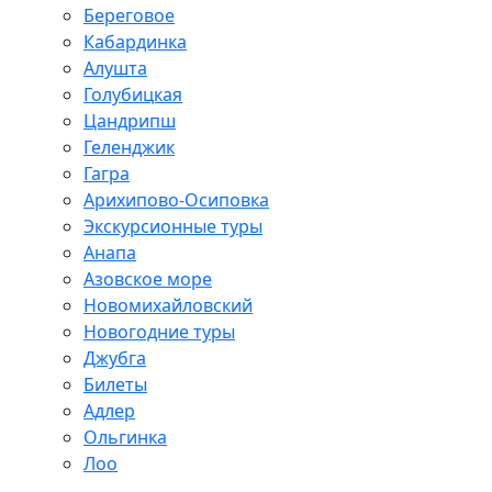
Береговое
Кабардинка
Алушта
Голубицкая
Цандрипш
Геленджик
Гагра
Арихипово-Осиповка
Экскурсионные туры
Анапа
Азовское море
Новомихайловский
Новогодние туры
Джубга
Билеты
Адлер
Ольгинка
Лоо