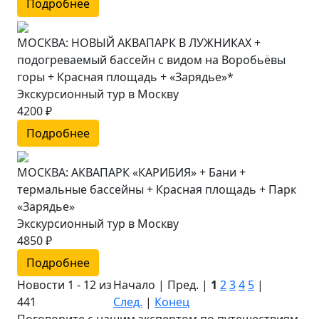
Подробнее
МОСКВА: НОВЫЙ АКВАПАРК В ЛУЖНИКАХ +
подогреваемый бассейн с видом на Воробьёвы
горы + Красная площадь + «Зарядье»*
Экскурсионный тур в Москву
4200 ₽
Подробнее
МОСКВА: АКВАПАРК «КАРИБИЯ» + Бани +
термальные бассейны + Красная площадь + Парк
«Зарядье»
Экскурсионный тур в Москву
4850 ₽
Подробнее
Новости 1 - 12 из
Начало | Пред. |
1
2
3
4
5
|
441
След.
|
Конец
Поговорите с нашим экспертом по путешествиям