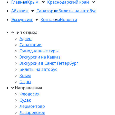
Главная
Крым
Краснодарский край
Абхазия
Санатории
Билеты на автобус
Экскурсии
Контакты
Новости
Тип отдыха
Адлер
Санатории
Однодневные туры
Экскурсии на Кавказ
Экскурсии в Санкт Петербург
Билеты на автобус
Крым
Гагры
Направления
Феодосия
Судак
Лермонтово
Лазаревское