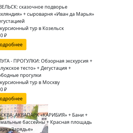
ЗЕЛЬСК: сказочное подворье
ихляндия» + сыроварня «Иван да Марья»
егустацией
курсионный тур в Козельск
0 ₽
одробнее
УГА - ПРОГУЛКИ: Обзорная экскурсия +
лужское тесто» + Дегустация +
ободные прогулки
скурсионный тур в Москву
0 ₽
одробнее
СКВА: АКВАПАРК «КАРИБИЯ» + Бани +
рмальные бассейны + Красная площадь
арк «Зарядье»