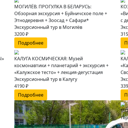
МОГИЛЁВ. ПРОГУЛКА В БЕЛАРУСЬ:
КО
Обзорная экскурсия + Буйничское поле +
«В
Этнодеревня + Зоосад + Сафари*
с д
Экскурсионный тур в Могилёв
Экс
3200 ₽
315
Подробнее
П
Ы»
КАЛУГА КОСМИЧЕСКАЯ: Музей
КАЛ
космонавтики + планетарий + экскурсия +
«Ка
«Калужское тесто» + лекция-дегустация
Св
Экскурсионный тур в Калугу
Эк
4190 ₽
339
Подробнее
П
МО
те
+ П