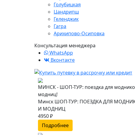
Голубицкая
Цандрипш
Геленджик
Гагра
Арихипово-Осиповка
Консультация менеджера
WhatsApp
Вконтакте
МИНСК - ШОП-ТУР: поездка для моднико
модниц!
Минск ШОП-ТУР: ПОЕЗДКА ДЛЯ МОДНИ
И МОДНИЦ
4950 ₽
Подробнее