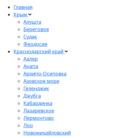
Главная
Крым
Алушта
Береговое
Судак
Феодосия
Краснодарский край
Адлер
Анапа
Архипо-Осиповка
Азовское море
Геленджик
Джубга
Кабардинка
Лазаревское
Лермонтово
Лоо
Новомихайловский