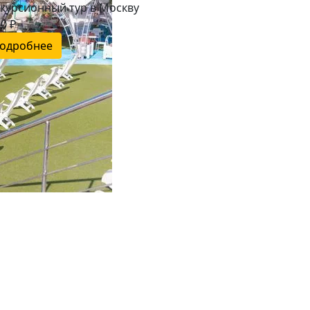
скурсионный тур в Москву
0 ₽
одробнее