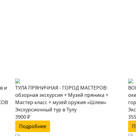
в и
ТУЛА ПРЯНИЧНАЯ - ГОРОД МАСТЕРОВ:
ВО
обзорная экскурсия + Музей пряника +
ок
КОВ
Мастер-класс + музей оружия «Шлем»
го
Экскурсионный тур в Тулу
Эк
3900 ₽
355
Подробнее
П