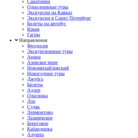
Санатории
Однодневные туры
Экскурсии на Кавказ
Экскурсии в Санкт Петербург
Билеты на автобус
Крым
Гагры
Направления
Феодосия
Экскурсионные туры
Анапа
Азовское море
Новомихайловский
Новогодние туры
Джубга
Билеты
Адлер
Ольгинка
Лоо
Судак
Лермонтово
Лазаревское
Береговое
Кабардинка
Алушта