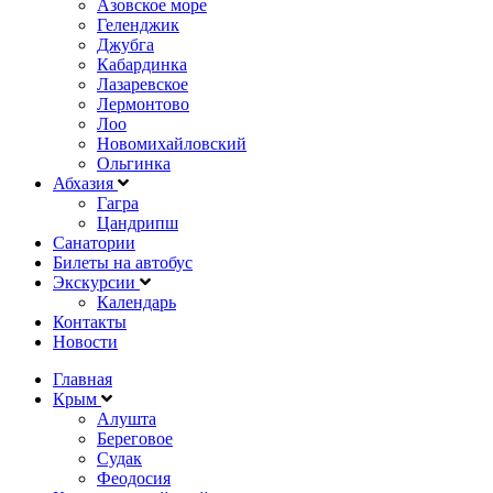
Азовское море
Геленджик
Джубга
Кабардинка
Лазаревское
Лермонтово
Лоо
Новомихайловский
Ольгинка
Абхазия
Гагра
Цандрипш
Санатории
Билеты на автобус
Экскурсии
Календарь
Контакты
Новости
Главная
Крым
Алушта
Береговое
Судак
Феодосия