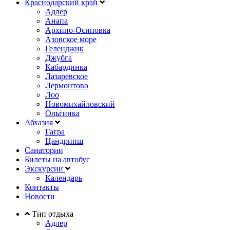
Краснодарский край
Адлер
Анапа
Архипо-Осиповка
Азовское море
Геленджик
Джубга
Кабардинка
Лазаревское
Лермонтово
Лоо
Новомихайловский
Ольгинка
Абхазия
Гагра
Цандрипш
Санатории
Билеты на автобус
Экскурсии
Календарь
Контакты
Новости
Тип отдыха
Адлер