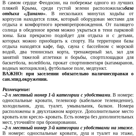
В самом сердце Феодосии, на побережье одного из лучших
пляжей Крыма, среди густой зелени расположилась
база
отдыха «Динамо»
. В нескольких минутах ходьбы от
корпусов находится пляж, который оборудован местами для
отдыха и комфортного времяпрепровождения. От палящего
солнца в обеденное время можно укрыться в тени парковой
зоны. База прекрасно подойдет для отдыха и с детьми,
которых можно приобщить к спорту. На территории базы
отдыха находятся кафе, бар, сауна с бассейном с морской
водой, два теннисных корта, тренажерный зал, зал для
занятий тяжелой атлетики и борьбы, спортплощадки для
баскетбола, волейбола, прокат спортинвентаря (катамаранов,
водных мотоциклов), футбольное поле, медпункт.
ВАЖНО: при заселении обязательно наличиесправки о
сан.эпид.окружении.
Размещение:
–
2-х местный номер 1-й категории с удобствами
. В номере:
односпальные кровати, телевизор (кабельное телевидение),
холодильник, душ, туалет, умывальник, балкон. Номера
расположены в двухэтажном корпусе. Дополнительное место
кровать или кресло- кровать. Есть номера без дополнительных
мест, уточняйте при бронировании.
–
2-х местный номер 3-й категории с удобствами на этаже
.
В номере: односпальные кровати, душ и туалет на этаже,