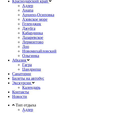
Краснодарский край
Адлер
Анапа
Архипо-Осиповка
Азовское море
Геленджик
Джубга
Кабардинка
Лазаревское
Лермонтово
Лоо
Новомихайловский
Ольгинка
Абхазия
Гагра
Цандрипш
Санатории
Билеты на автобус
Экскурсии
Календарь
Контакты
Новости
Тип отдыха
Адлер