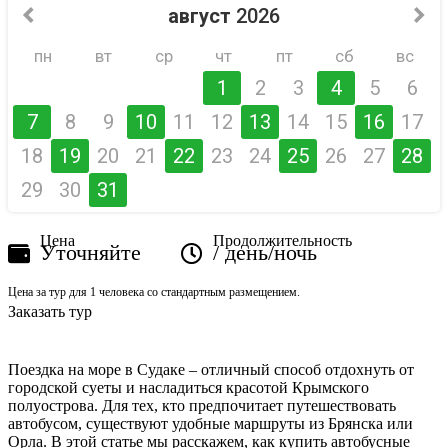
август
2026
пн
вт
ср
чт
пт
сб
вс
1
2
3
4
5
6
7
8
9
10
11
12
13
14
15
16
17
18
19
20
21
22
23
24
25
26
27
28
29
30
31
Цена
Продолжительность
Уточняйте
/
день/ночь
Цена за тур для 1 человека со стандартным размещением.
Заказать тур
Поездка на море в Судаке – отличный способ отдохнуть от
городской суеты и насладиться красотой Крымского
полуострова. Для тех, кто предпочитает путешествовать
автобусом, существуют удобные маршруты из Брянска или
Орла. В этой статье мы расскажем, как купить автобусные