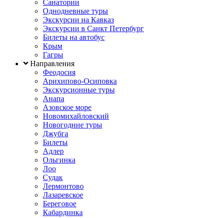
Санатории
Однодневные туры
Экскурсии на Кавказ
Экскурсии в Санкт Петербург
Билеты на автобус
Крым
Гагры
Направления
Феодосия
Арихипово-Осиповка
Экскурсионные туры
Анапа
Азовское море
Новомихайловский
Новогодние туры
Джубга
Билеты
Адлер
Ольгинка
Лоо
Судак
Лермонтово
Лазаревское
Береговое
Кабардинка