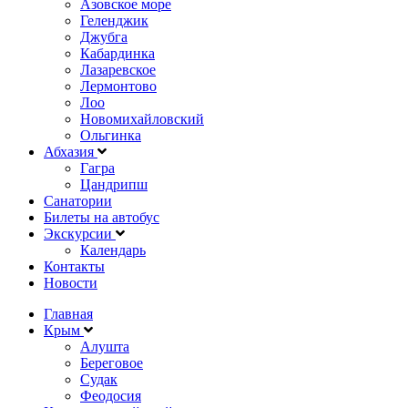
Азовское море
Геленджик
Джубга
Кабардинка
Лазаревское
Лермонтово
Лоо
Новомихайловский
Ольгинка
Абхазия
Гагра
Цандрипш
Санатории
Билеты на автобус
Экскурсии
Календарь
Контакты
Новости
Главная
Крым
Алушта
Береговое
Судак
Феодосия