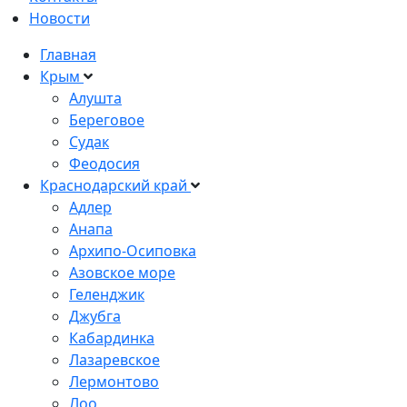
Новости
Главная
Крым
Алушта
Береговое
Судак
Феодосия
Краснодарский край
Адлер
Анапа
Архипо-Осиповка
Азовское море
Геленджик
Джубга
Кабардинка
Лазаревское
Лермонтово
Лоо