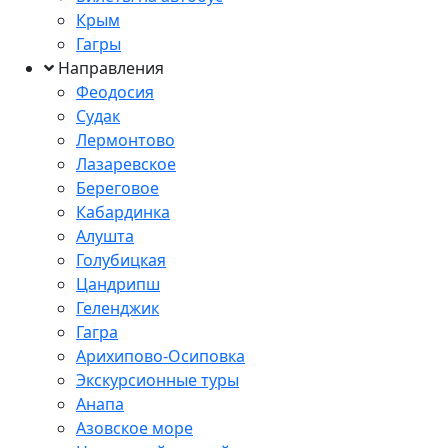
Крым
Гагры
Направления
Феодосия
Судак
Лермонтово
Лазаревское
Береговое
Кабардинка
Алушта
Голубицкая
Цандрипш
Геленджик
Гагра
Арихипово-Осиповка
Экскурсионные туры
Анапа
Азовское море