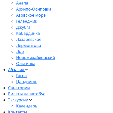
Анапа
Архипо-Осиповка
Азовское море
Геленджик
Джубга
Кабардинка
Лазаревское
Лермонтово
Лоо
Новомихайловский
Ольгинка
Абхазия
Гагра
Цандрипш
Санатории
Билеты на автобус
Экскурсии
Календарь
Контакты