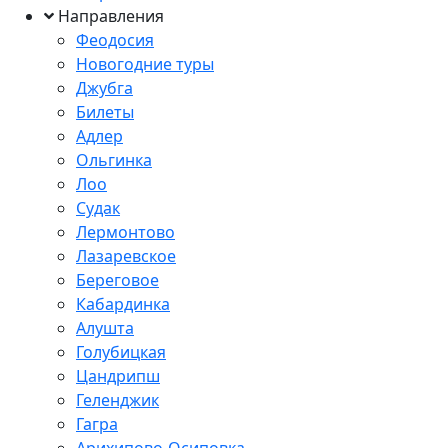
Направления
Феодосия
Новогодние туры
Джубга
Билеты
Адлер
Ольгинка
Лоо
Судак
Лермонтово
Лазаревское
Береговое
Кабардинка
Алушта
Голубицкая
Цандрипш
Геленджик
Гагра