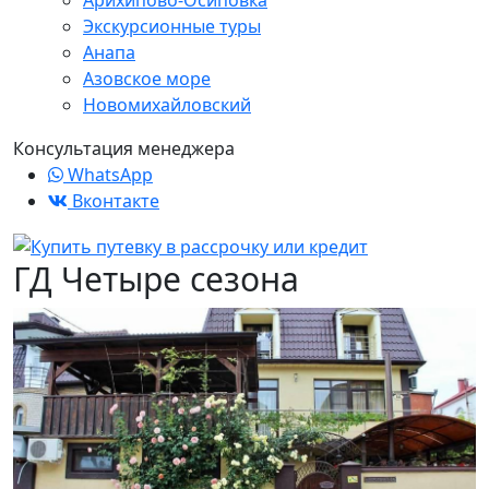
Арихипово-Осиповка
Экскурсионные туры
Анапа
Азовское море
Новомихайловский
Консультация менеджера
WhatsApp
Вконтакте
ГД Четыре сезона