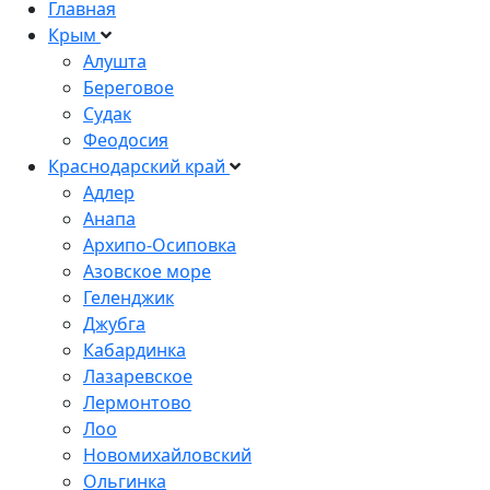
Главная
Крым
Алушта
Береговое
Судак
Феодосия
Краснодарский край
Адлер
Анапа
Архипо-Осиповка
Азовское море
Геленджик
Джубга
Кабардинка
Лазаревское
Лермонтово
Лоо
Новомихайловский
Ольгинка