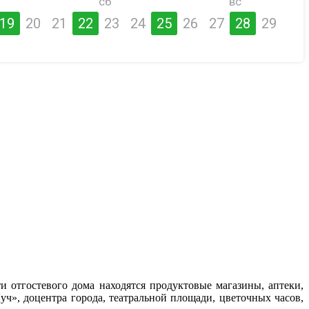
сб
вс
19
20
21
22
23
24
25
26
27
28
29
 отгостевого дома находятся продуктовые магазины, аптеки,
ч», доцентра города, театральной площади, цветочных часов,