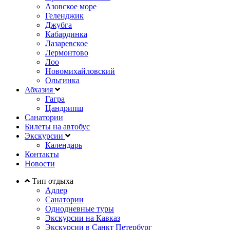
Азовское море
Геленджик
Джубга
Кабардинка
Лазаревское
Лермонтово
Лоо
Новомихайловский
Ольгинка
Абхазия
Гагра
Цандрипш
Санатории
Билеты на автобус
Экскурсии
Календарь
Контакты
Новости
Тип отдыха
Адлер
Санатории
Однодневные туры
Экскурсии на Кавказ
Экскурсии в Санкт Петербург