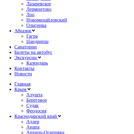
Лазаревское
Лермонтово
Лоо
Новомихайловский
Ольгинка
Абхазия
Гагра
Цандрипш
Санатории
Билеты на автобус
Экскурсии
Календарь
Контакты
Новости
Главная
Крым
Алушта
Береговое
Судак
Феодосия
Краснодарский край
Адлер
Анапа
Архипо-Осиповка