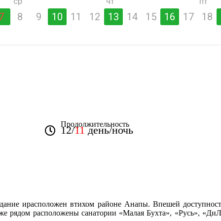
ср
чт
пт
7
8
9
10
11
12
13
14
15
16
17
18
Продолжительность
12/
11
день/ночь
здание ирасположен втихом районе Анапы. Впешей доступности
кже рядом расположены санатории «Малая Бухта», «Русь», «ДиЛу