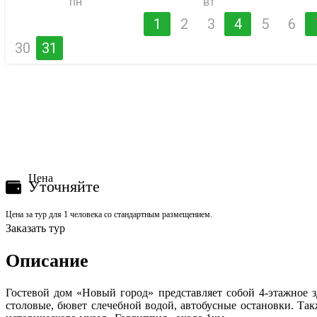
пн
вт
1
2
3
4
5
6
30
31
Цена
Уточняйте
Цена за тур для 1 человека со стандартным размещением.
Заказать тур
Описание
Гостевой дом «Новый город» представляет собой 4-этажное 
столовые, бювет слечебной водой, автобусные остановки. Та