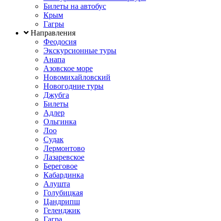
Билеты на автобус
Крым
Гагры
Направления
Феодосия
Экскурсионные туры
Анапа
Азовское море
Новомихайловский
Новогодние туры
Джубга
Билеты
Адлер
Ольгинка
Лоо
Судак
Лермонтово
Лазаревское
Береговое
Кабардинка
Алушта
Голубицкая
Цандрипш
Геленджик
Гагра