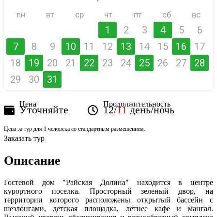
пн
вт
ср
чт
пт
сб
вс
1
2
3
4
5
6
7
8
9
10
11
12
13
14
15
16
17
18
19
20
21
22
23
24
25
26
27
28
29
30
31
Цена
Продолжительность
Уточняйте
12/
11
день/ночь
Цена за тур для 1 человека со стандартным размещением.
Заказать тур
Описание
Гостевой дом "Райская Долина" находится в центре
курортного поселка. Просторный зеленый двор, на
территории которого расположены открытый бассейн с
шезлонгами, детская площадка, летнее кафе и мангал.