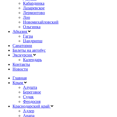
Кабардинка
Лазаревское
Лермонтово
Лоо
Новомихайловский
Ольгинка
Абхазия
Гагра
Цандрипш
Санатории
Билеты на автобус
Экскурсии
Календарь
Контакты
Новости
Главная
Крым
Алушта
Береговое
Судак
Феодосия
Краснодарский край
Адлер
Анапа