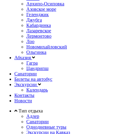
Архипо-Осиповка
Азовское море
Геленджик
Джубга
Кабардинка
Лазаревское
Лермонтово
Лоо
Новомихайловский
Ольгинка
Абхазия
Гагра
Цандрипш
Санатории
Билеты на автобус
Экскурсии
Календарь
Контакты
Новости
Тип отдыха
Адлер
Санатории
Однодневные туры
Экскурсии на Кавказ