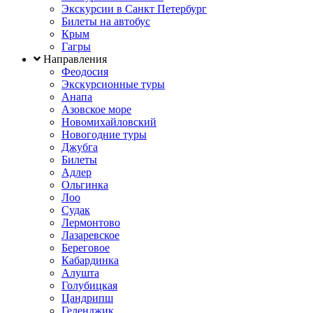
Экскурсии в Санкт Петербург
Билеты на автобус
Крым
Гагры
Направления
Феодосия
Экскурсионные туры
Анапа
Азовское море
Новомихайловский
Новогодние туры
Джубга
Билеты
Адлер
Ольгинка
Лоо
Судак
Лермонтово
Лазаревское
Береговое
Кабардинка
Алушта
Голубицкая
Цандрипш
Геленджик