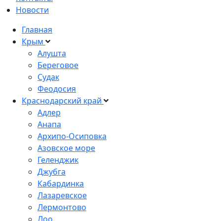
Новости
Главная
Крым
Алушта
Береговое
Судак
Феодосия
Краснодарский край
Адлер
Анапа
Архипо-Осиповка
Азовское море
Геленджик
Джубга
Кабардинка
Лазаревское
Лермонтово
Лоо