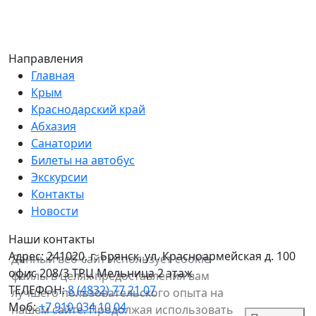
Направления
Главная
Крым
Краснодарский край
Абхазия
Санатории
Билеты на автобус
Экскурсии
Контакты
Новости
Наши контакты
Адрес:
241020, г. Брянск, ул. Красноармейская д. 100
Данный веб-сайт использует cookie-
офис 208/3 ТРЦ Мельница 2 этаж
файлы в целях предоставления вам
ТЕЛЕФОН:
8 (4832) 77 21 07
лучшего пользовательского опыта на
Моб:
+7 910 034 10 04
нашем сайте. Продолжая использовать