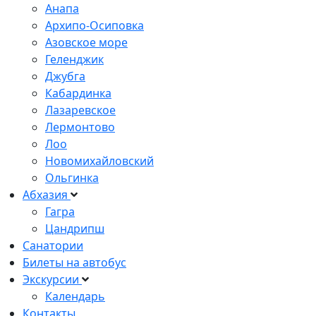
Анапа
Архипо-Осиповка
Азовское море
Геленджик
Джубга
Кабардинка
Лазаревское
Лермонтово
Лоо
Новомихайловский
Ольгинка
Абхазия
Гагра
Цандрипш
Санатории
Билеты на автобус
Экскурсии
Календарь
Контакты