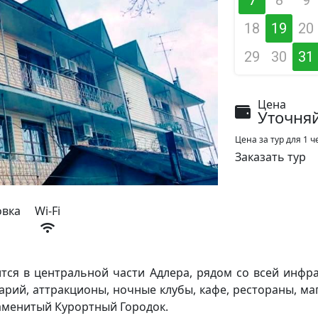
18
19
20
29
30
31
Цена
Уточня
Цена за тур для 1
Заказать тур
овка
Wi-Fi
тся в центральной части Адлера, рядом со всей инфра
арий, аттракционы, ночные клубы, кафе, рестораны, ма
наменитый Курортный Городок.