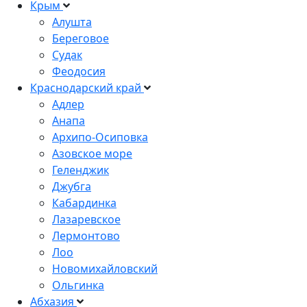
Крым
Алушта
Береговое
Судак
Феодосия
Краснодарский край
Адлер
Анапа
Архипо-Осиповка
Азовское море
Геленджик
Джубга
Кабардинка
Лазаревское
Лермонтово
Лоо
Новомихайловский
Ольгинка
Абхазия