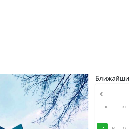
Ближайши
пн
вт
7
8
9