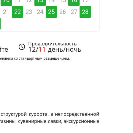
21
22
23
24
25
26
27
28
Продолжительность
йте
12/
11
день/ночь
 человека со стандартным размещением.
структурой курорта, в непосредственной
газины, сувенирные лавки, экскурсионные