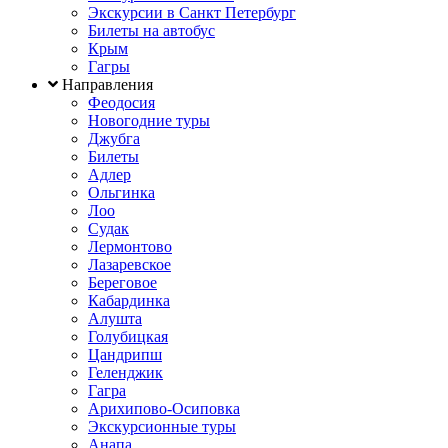
Экскурсии в Санкт Петербург
Билеты на автобус
Крым
Гагры
Направления
Феодосия
Новогодние туры
Джубга
Билеты
Адлер
Ольгинка
Лоо
Судак
Лермонтово
Лазаревское
Береговое
Кабардинка
Алушта
Голубицкая
Цандрипш
Геленджик
Гагра
Арихипово-Осиповка
Экскурсионные туры
Анапа