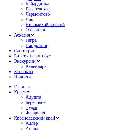
Кабардинка
Лазаревское
Лермонтово
Лоо
Новомихайловский
Ольгинка
Абхазия
Гагра
Цандрипш
Санатории
Билеты на автобус
Экскурсии
Календарь
Контакты
Новости
Главная
Крым
Алушта
Береговое
Судак
Феодосия
Краснодарский край
Адлер
Анапа