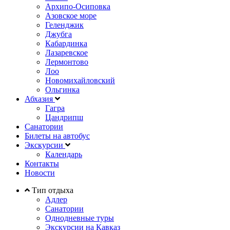
Архипо-Осиповка
Азовское море
Геленджик
Джубга
Кабардинка
Лазаревское
Лермонтово
Лоо
Новомихайловский
Ольгинка
Абхазия
Гагра
Цандрипш
Санатории
Билеты на автобус
Экскурсии
Календарь
Контакты
Новости
Тип отдыха
Адлер
Санатории
Однодневные туры
Экскурсии на Кавказ