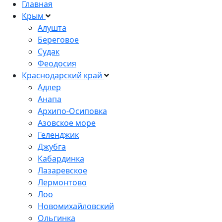
Главная
Крым
Алушта
Береговое
Судак
Феодосия
Краснодарский край
Адлер
Анапа
Архипо-Осиповка
Азовское море
Геленджик
Джубга
Кабардинка
Лазаревское
Лермонтово
Лоо
Новомихайловский
Ольгинка