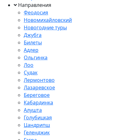
Направления
Феодосия
Новомихайловский
Новогодние туры
Джубга
Билеты
Адлер
Ольгинка
Лоо
Судак
Лермонтово
Лазаревское
Береговое
Кабардинка
Алушта
Голубицкая
Цандрипш
Геленджик