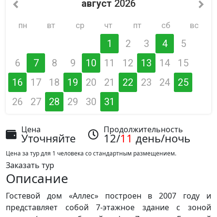
август
2026
пн
вт
ср
чт
пт
сб
вс
1
2
3
4
5
6
7
8
9
10
11
12
13
14
15
16
17
18
19
20
21
22
23
24
25
26
27
28
29
30
31
Цена
Продолжительность
Уточняйте
12/
11
день/ночь
Цена за тур для 1 человека со стандартным размещением.
Заказать тур
Описание
Гостевой дом «Аллес» построен в 2007 году и
представляет собой 7-этажное здание с зоной