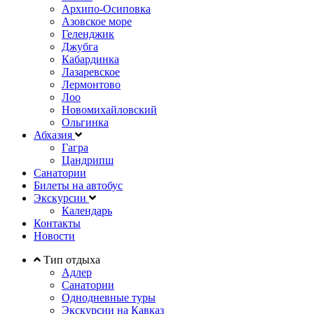
Архипо-Осиповка
Азовское море
Геленджик
Джубга
Кабардинка
Лазаревское
Лермонтово
Лоо
Новомихайловский
Ольгинка
Абхазия
Гагра
Цандрипш
Санатории
Билеты на автобус
Экскурсии
Календарь
Контакты
Новости
Тип отдыха
Адлер
Санатории
Однодневные туры
Экскурсии на Кавказ