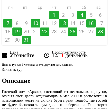
пн
вт
ср
чт
пт
сб
вс
1
2
3
4
5
6
7
8
9
10
11
12
13
14
15
16
17
18
19
20
21
22
23
24
25
26
27
28
29
30
31
Цена
Продолжительность
Уточняйте
12/
11
день/ночь
Цена за тур для 1 человека со стандартным размещением.
Заказать тур
Описание
Гостевой дом «Архос», состоящий из нескольких корпусов,
открыл свои двери отдыхающим в мае 2009 и расположен в
живописном месте на склоне берега реки Тешебс, где гостей
не будет беспокоить шум дорог и набережной. Территория