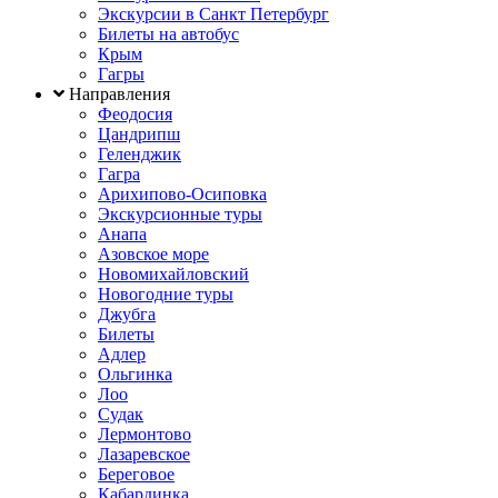
Экскурсии в Санкт Петербург
Билеты на автобус
Крым
Гагры
Направления
Феодосия
Цандрипш
Геленджик
Гагра
Арихипово-Осиповка
Экскурсионные туры
Анапа
Азовское море
Новомихайловский
Новогодние туры
Джубга
Билеты
Адлер
Ольгинка
Лоо
Судак
Лермонтово
Лазаревское
Береговое
Кабардинка