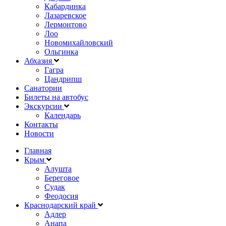
Кабардинка
Лазаревское
Лермонтово
Лоо
Новомихайловский
Ольгинка
Абхазия
Гагра
Цандрипш
Санатории
Билеты на автобус
Экскурсии
Календарь
Контакты
Новости
Главная
Крым
Алушта
Береговое
Судак
Феодосия
Краснодарский край
Адлер
Анапа