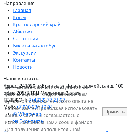
Направления
Главная
Крым
Краснодарский край
Абхазия
Санатории
Билеты на автобус
Экскурсии
Контакты
Новости
Наши контакты
Адрес:
241020, г. Брянск, ул. Красноармейская д. 100
Данный веб-сайт использует cookie-
офис 208/3 ТРЦ Мельница 2 этаж
файлы в целях предоставления вам
ТЕЛЕФОН:
8 (4832) 77 21 07
лучшего пользовательского опыта на
Моб:
+7 910 034 10 04
нашем сайте. Продолжая использовать
Принять
WhatsApp
данный сайт, вы соглашаетесь с
Вконтакте
использованием нами cookie-файлов.
Для получения дополнительной