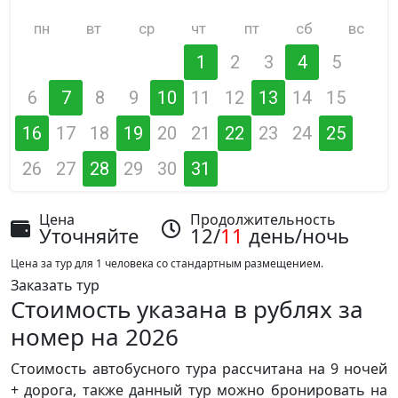
пн
вт
ср
чт
пт
сб
вс
1
2
3
4
5
6
7
8
9
10
11
12
13
14
15
16
17
18
19
20
21
22
23
24
25
26
27
28
29
30
31
Цена
Продолжительность
Уточняйте
12/
11
день/ночь
Цена за тур для 1 человека со стандартным размещением.
Заказать тур
Стоимость указана в рублях за
номер на 2026
Стоимость автобусного тура рассчитана на 9 ночей
+ дорога, также данный тур можно бронировать на