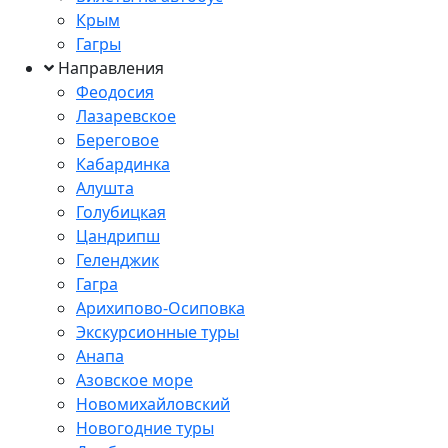
Крым
Гагры
Направления
Феодосия
Лазаревское
Береговое
Кабардинка
Алушта
Голубицкая
Цандрипш
Геленджик
Гагра
Арихипово-Осиповка
Экскурсионные туры
Анапа
Азовское море
Новомихайловский
Новогодние туры