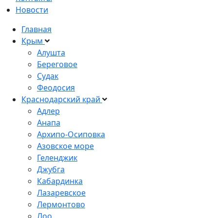
Новости
Главная
Крым
Алушта
Береговое
Судак
Феодосия
Краснодарский край
Адлер
Анапа
Архипо-Осиповка
Азовское море
Геленджик
Джубга
Кабардинка
Лазаревское
Лермонтово
Лоо