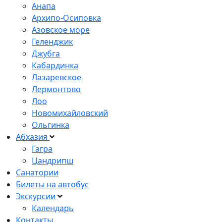
Анапа
Архипо-Осиповка
Азовское море
Геленджик
Джубга
Кабардинка
Лазаревское
Лермонтово
Лоо
Новомихайловский
Ольгинка
Абхазия
Гагра
Цандрипш
Санатории
Билеты на автобус
Экскурсии
Календарь
Контакты