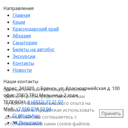
Направления
Главная
Крым
Краснодарский край
Абхазия
Санатории
Билеты на автобус
Экскурсии
Контакты
Новости
Наши контакты
Адрес:
241020, г. Брянск, ул. Красноармейская д. 100
Данный веб-сайт использует cookie-
офис 208/3 ТРЦ Мельница 2 этаж
файлы в целях предоставления вам
ТЕЛЕФОН:
8 (4832) 77 21 07
лучшего пользовательского опыта на
Моб:
+7 910 034 10 04
нашем сайте. Продолжая использовать
Принять
WhatsApp
данный сайт, вы соглашаетесь с
Вконтакте
использованием нами cookie-файлов.