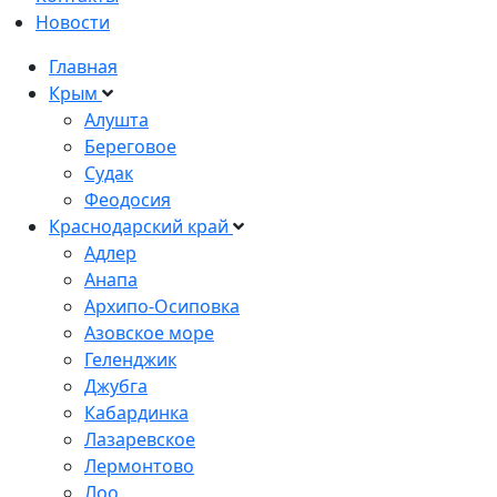
Новости
Главная
Крым
Алушта
Береговое
Судак
Феодосия
Краснодарский край
Адлер
Анапа
Архипо-Осиповка
Азовское море
Геленджик
Джубга
Кабардинка
Лазаревское
Лермонтово
Лоо