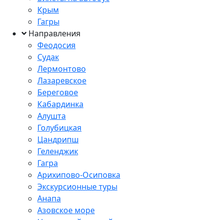
Крым
Гагры
Направления
Феодосия
Судак
Лермонтово
Лазаревское
Береговое
Кабардинка
Алушта
Голубицкая
Цандрипш
Геленджик
Гагра
Арихипово-Осиповка
Экскурсионные туры
Анапа
Азовское море