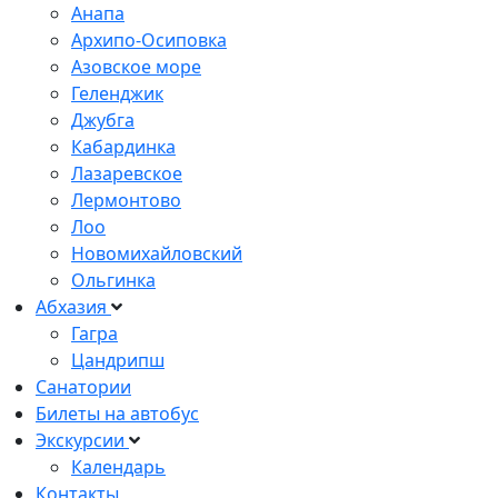
Анапа
Архипо-Осиповка
Азовское море
Геленджик
Джубга
Кабардинка
Лазаревское
Лермонтово
Лоо
Новомихайловский
Ольгинка
Абхазия
Гагра
Цандрипш
Санатории
Билеты на автобус
Экскурсии
Календарь
Контакты