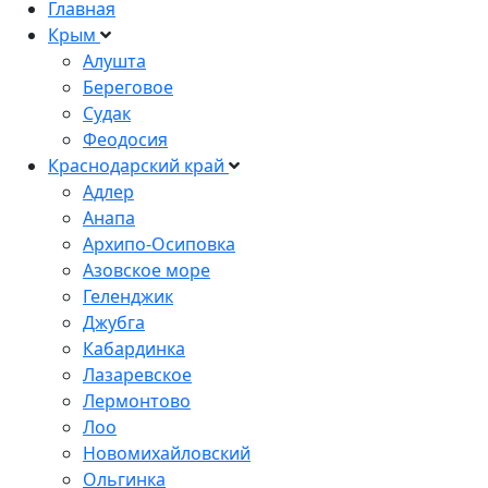
Главная
Крым
Алушта
Береговое
Судак
Феодосия
Краснодарский край
Адлер
Анапа
Архипо-Осиповка
Азовское море
Геленджик
Джубга
Кабардинка
Лазаревское
Лермонтово
Лоо
Новомихайловский
Ольгинка