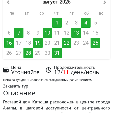
август
2026
пн
вт
ср
чт
пт
сб
вс
1
2
3
4
5
6
7
8
9
10
11
12
13
14
15
16
17
18
19
20
21
22
23
24
25
26
27
28
29
30
31
Цена
Продолжительность
Уточняйте
12/
11
день/ночь
Цена за тур для 1 человека со стандартным размещением.
Заказать тур
Описание
Гостевой дом Катюша расположен в центре города
Анапы, в шаговой доступности от центрального