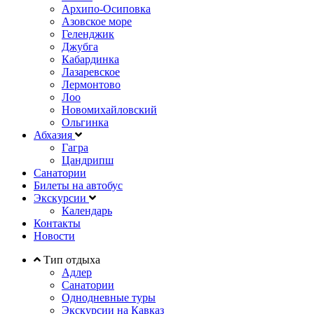
Архипо-Осиповка
Азовское море
Геленджик
Джубга
Кабардинка
Лазаревское
Лермонтово
Лоо
Новомихайловский
Ольгинка
Абхазия
Гагра
Цандрипш
Санатории
Билеты на автобус
Экскурсии
Календарь
Контакты
Новости
Тип отдыха
Адлер
Санатории
Однодневные туры
Экскурсии на Кавказ