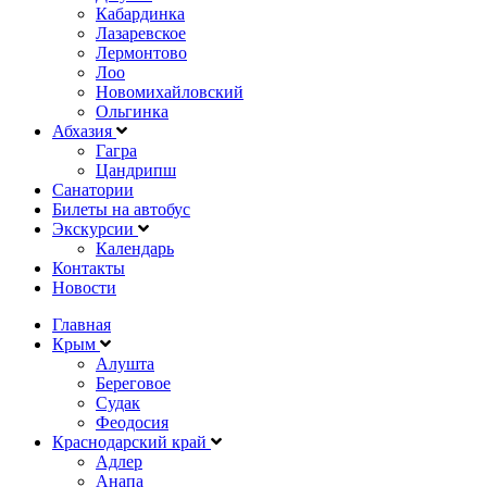
Кабардинка
Лазаревское
Лермонтово
Лоо
Новомихайловский
Ольгинка
Абхазия
Гагра
Цандрипш
Санатории
Билеты на автобус
Экскурсии
Календарь
Контакты
Новости
Главная
Крым
Алушта
Береговое
Судак
Феодосия
Краснодарский край
Адлер
Анапа