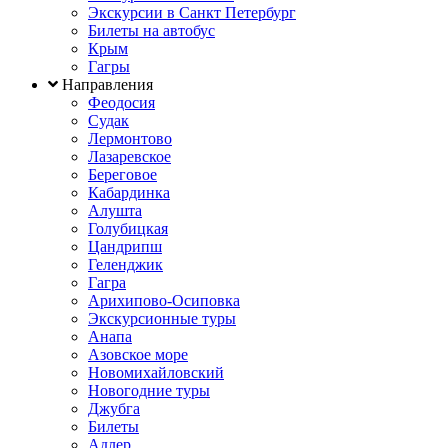
Экскурсии в Санкт Петербург
Билеты на автобус
Крым
Гагры
Направления
Феодосия
Судак
Лермонтово
Лазаревское
Береговое
Кабардинка
Алушта
Голубицкая
Цандрипш
Геленджик
Гагра
Арихипово-Осиповка
Экскурсионные туры
Анапа
Азовское море
Новомихайловский
Новогодние туры
Джубга
Билеты
Адлер