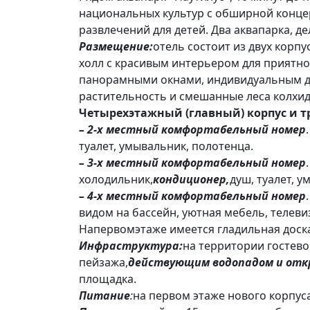
национальных культур с обширной конце
развлечений для детей. Два аквапарка, д
Размещение
:
отель состоит из двух корп
холл с красивым интерьером для приятн
панорамными окнами, индивидуальным ди
растительность и смешанные леса колхид
Четырехэтажный (главный) корпус и т
– 2-х местный комфортабельный номер
туалет, умывальник, полотенца.
– 3-х местный комфортабельный номер
холодильник,
кондиционер,
душ, туалет, 
– 4-х местный комфортабельный номер
видом на бассейн, уютная мебель, телеви
Напервомэтаже имеется гладильная доска
Инфраструктура
:
на территории гостев
пейзажа,
действующим водопадом и от
площадка.
Питание
:
на первом этаже нового корпус