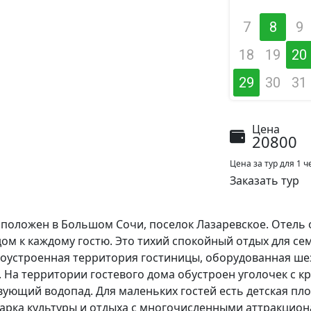
7
8
9
18
19
20
29
30
31
Цена
20800
Цена за тур для 1
Заказать тур
сположен в Большом Сочи, поселок Лазаревское. Отель 
м к каждому гостю. Это тихий спокойный отдых для се
агоустроенная территория гостиницы, оборудованная ше
. На территории гостевого дома обустроен уголочек с
вующий водопад. Для маленьких гостей есть детская п
 парка культуры и отдыха с многочисленными аттракцион