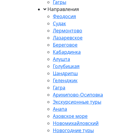
Гагры
Направления
Феодосия
Судак
Лермонтово
Лазаревское
Береговое
Кабардинка
Алушта
Голубицкая
Цандрипш
Геленджик
Гагра
Арихипово-Осиповка
Экскурсионные туры
Анапа
Азовское море
Новомихайловский
Новогодние туры