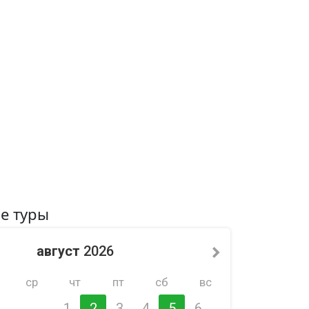
е туры
август
2026
ср
чт
пт
сб
вс
1
2
3
4
5
6