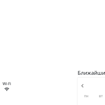
Ближайши
Wi-Fi
пн
вт