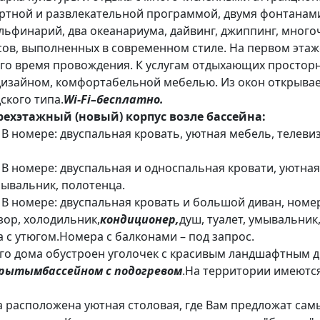
ртной и развлекательной программой, двумя фонтанам
ельфинарий, два океанариума, дайвинг, джиппинг, мног
усов, выполненных в современном стиле. На первом эта
ого время провождения. К услугам отдыхающих простор
зайном, комфортабельной мебелью. Из окон открывает
ского типа.
Wi
-
Fi
–
бесплатно.
рехэтажный (новый) корпус возле бассейна:
. В номере: двуспальная кровать, уютная мебель, телеви
. В номере: двуспальная и односпальная кровати, уютная
умывальник, полотенца.
. В номере: двуспальная кровать и большой диван, но
зор, холодильник,
кондиционер,
душ, туалет, умывальник
 с утюгом.
Номера с балконами – под запрос.
ого дома обустроен уголочек с красивым ландшафтным 
крытым
бассейном с подогревом
.На территории имеются
а расположена уютная столовая, где Вам предложат сам