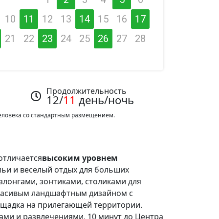
10
11
12
13
14
15
16
17
21
22
23
24
25
26
27
28
Продолжительность
12/
11
день/ночь
 человека со стандартным размещением.
отличается
высоким уровнем
мьи и веселый отдых для больших
злонгами, зонтиками, столиками для
 красивым ландшафтным дизайном с
лощадка на прилегающей территории.
ами и развлечениями, 10 минут до Центра