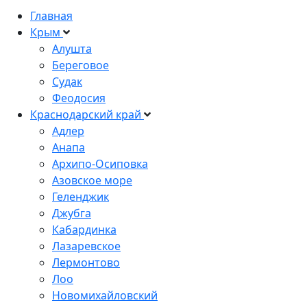
Главная
Крым
Алушта
Береговое
Судак
Феодосия
Краснодарский край
Адлер
Анапа
Архипо-Осиповка
Азовское море
Геленджик
Джубга
Кабардинка
Лазаревское
Лермонтово
Лоо
Новомихайловский