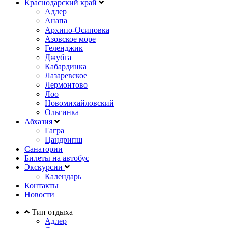
Краснодарский край
Адлер
Анапа
Архипо-Осиповка
Азовское море
Геленджик
Джубга
Кабардинка
Лазаревское
Лермонтово
Лоо
Новомихайловский
Ольгинка
Абхазия
Гагра
Цандрипш
Санатории
Билеты на автобус
Экскурсии
Календарь
Контакты
Новости
Тип отдыха
Адлер