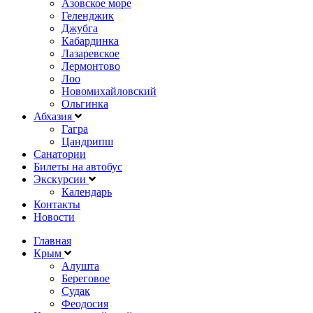
Азовское море
Геленджик
Джубга
Кабардинка
Лазаревское
Лермонтово
Лоо
Новомихайловский
Ольгинка
Абхазия
Гагра
Цандрипш
Санатории
Билеты на автобус
Экскурсии
Календарь
Контакты
Новости
Главная
Крым
Алушта
Береговое
Судак
Феодосия