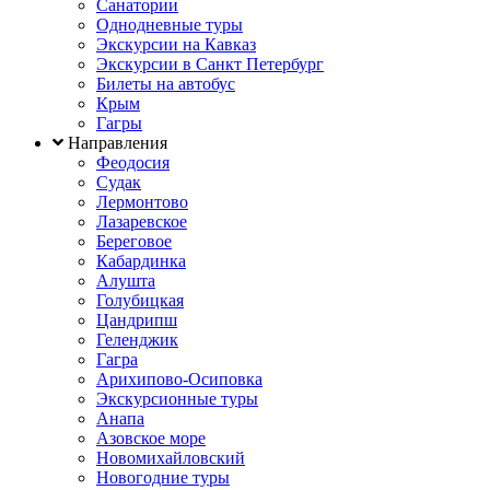
Санатории
Однодневные туры
Экскурсии на Кавказ
Экскурсии в Санкт Петербург
Билеты на автобус
Крым
Гагры
Направления
Феодосия
Судак
Лермонтово
Лазаревское
Береговое
Кабардинка
Алушта
Голубицкая
Цандрипш
Геленджик
Гагра
Арихипово-Осиповка
Экскурсионные туры
Анапа
Азовское море
Новомихайловский
Новогодние туры