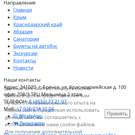
Направления
Главная
Крым
Краснодарский край
Абхазия
Санатории
Билеты на автобус
Экскурсии
Контакты
Новости
Наши контакты
Адрес:
241020, г. Брянск, ул. Красноармейская д. 100
Данный веб-сайт использует cookie-
офис 208/3 ТРЦ Мельница 2 этаж
файлы в целях предоставления вам
ТЕЛЕФОН:
8 (4832) 77 21 07
лучшего пользовательского опыта на
Моб:
+7 910 034 10 04
нашем сайте. Продолжая использовать
Принять
WhatsApp
данный сайт, вы соглашаетесь с
Вконтакте
использованием нами cookie-файлов.
Для получения дополнительной