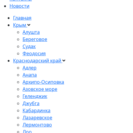
Новости
Главная
Крым
Алушта
Береговое
Судак
Феодосия
Краснодарский край
Адлер
Анапа
Архипо-Осиповка
Азовское море
Геленджик
Джубга
Кабардинка
Лазаревское
Лермонтово
Лоо