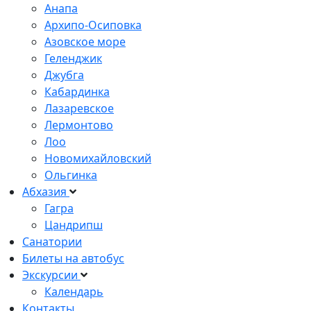
Анапа
Архипо-Осиповка
Азовское море
Геленджик
Джубга
Кабардинка
Лазаревское
Лермонтово
Лоо
Новомихайловский
Ольгинка
Абхазия
Гагра
Цандрипш
Санатории
Билеты на автобус
Экскурсии
Календарь
Контакты