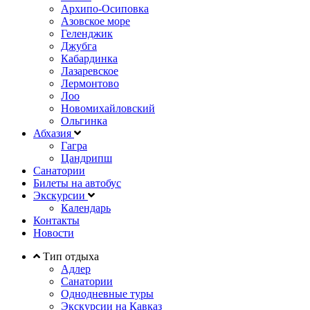
Архипо-Осиповка
Азовское море
Геленджик
Джубга
Кабардинка
Лазаревское
Лермонтово
Лоо
Новомихайловский
Ольгинка
Абхазия
Гагра
Цандрипш
Санатории
Билеты на автобус
Экскурсии
Календарь
Контакты
Новости
Тип отдыха
Адлер
Санатории
Однодневные туры
Экскурсии на Кавказ