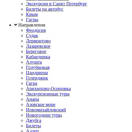
Экскурсии в Санкт Петербург
Билеты на автобус
Крым
Гагры
Направления
Феодосия
Судак
Лермонтово
Лазаревское
Береговое
Кабардинка
Алушта
Голубицкая
Цандрипш
Геленджик
Гагра
Арихипово-Осиповка
Экскурсионные туры
Анапа
Азовское море
Новомихайловский
Новогодние туры
Джубга
Билеты
Адлер