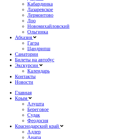
Кабардинка
Лазаревское
Лермонтово
Лоо
Новомихайловский
Ольгинка
Абхазия
Гагра
Цандрипш
Санатории
Билеты на автобус
Экскурсии
Календарь
Контакты
Новости
Главная
Крым
Алушта
Береговое
Судак
Феодосия
Краснодарский край
Адлер
Анапа