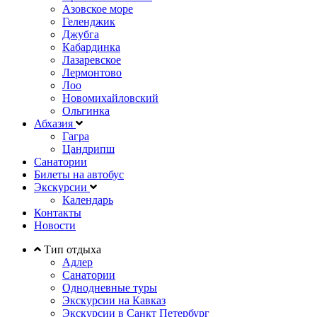
Азовское море
Геленджик
Джубга
Кабардинка
Лазаревское
Лермонтово
Лоо
Новомихайловский
Ольгинка
Абхазия
Гагра
Цандрипш
Санатории
Билеты на автобус
Экскурсии
Календарь
Контакты
Новости
Тип отдыха
Адлер
Санатории
Однодневные туры
Экскурсии на Кавказ
Экскурсии в Санкт Петербург