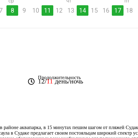
ср
чт
пт
7
8
9
10
11
12
13
14
15
16
17
18
Продолжительность
12/
11
день/ночь
в районе аквапарка, в 15 минутах пешим шагом от пляжей Судак
Есаула в Судаке предлагает своим постояльцам широкий спектр 