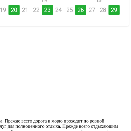
сб
вс
19
20
21
22
23
24
25
26
27
28
29
а. Прежде всего дорога к морю проходит по ровной,
услуг для полноценного отдыха. Прежде всего отдыхающим