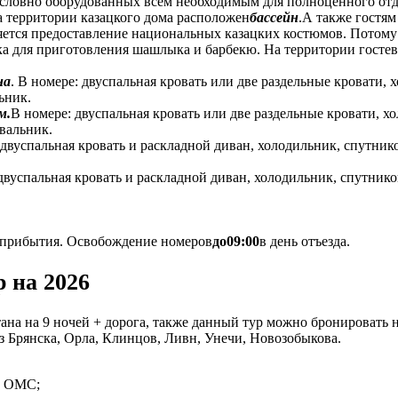
словно оборудованных всем необходимым для полноценного отды
 территории казацкого дома расположен
бассейн
.А также гостя
ляется предоставление национальных казацких костюмов. Потому
ка для приготовления шашлыка и барбекю. На территории гостев
на
. В номере: двуспальная кровать или две раздельные кровати,
ьник.
м.
В номере: двуспальная кровать или две раздельные кровати, х
ывальник.
 двуспальная кровать и раскладной диван, холодильник, спутни
двуспальная кровать и раскладной диван, холодильник, спутник
 прибытия. Освобождение номеров
до
09:00
в день отъезда.
р на 2026
ана на 9 ночей + дорога, также данный тур можно бронировать на
з Брянска, Орла, Клинцов, Ливн, Унечи, Новозобыкова.
ис ОМС;