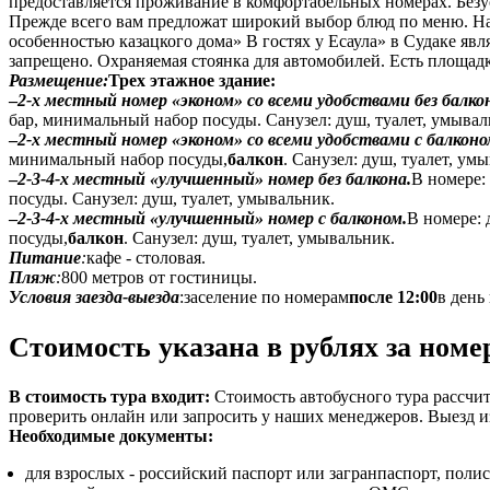
предоставляется проживание в комфортабельных номерах. Безу
Прежде всего вам предложат широкий выбор блюд по меню. На
особенностью казацкого дома» В гостях у Есаула» в Судаке яв
запрещено. Охраняемая стоянка для автомобилей. Есть площад
Размещение:
Трех этажное здание:
–
2-х местный номер «эконом» со всеми удобствами без балко
бар, минимальный набор посуды. Санузел: душ, туалет, умывал
–
2-х местный номер «эконом» со всеми удобствами с балконо
минимальный набор посуды,
балкон
. Санузел: душ, туалет, ум
–
2-3-4-х местный «улучшенный» номер без балкона.
В номере:
посуды. Санузел: душ, туалет, умывальник.
–
2-3-4-х местный «улучшенный» номер с балконом.
В номере: 
посуды,
балкон
. Санузел: душ, туалет, умывальник.
Питание
:
кафе - столовая.
Пляж
:
800 метров от гостиницы.
Условия заезда-выезда
:заселение по номерам
после 12:00
в день
Стоимость указана в рублях за номе
В стоимость тура входит:
Стоимость автобусного тура рассчит
проверить онлайн или запросить у наших менеджеров. Выезд и
Необходимые документы:
для взрослых - российский паспорт или загранпаспорт, пол