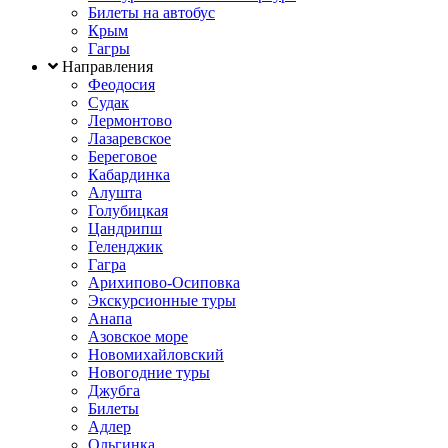
Билеты на автобус
Крым
Гагры
Направления
Феодосия
Судак
Лермонтово
Лазаревское
Береговое
Кабардинка
Алушта
Голубицкая
Цандрипш
Геленджик
Гагра
Арихипово-Осиповка
Экскурсионные туры
Анапа
Азовское море
Новомихайловский
Новогодние туры
Джубга
Билеты
Адлер
Ольгинка