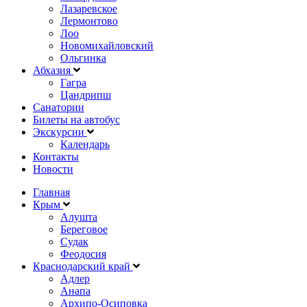
Лазаревское
Лермонтово
Лоо
Новомихайловский
Ольгинка
Абхазия
Гагра
Цандрипш
Санатории
Билеты на автобус
Экскурсии
Календарь
Контакты
Новости
Главная
Крым
Алушта
Береговое
Судак
Феодосия
Краснодарский край
Адлер
Анапа
Архипо-Осиповка