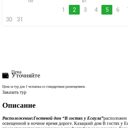
пн
вт
1
2
3
4
5
6
30
31
Цена
Уточняйте
Цена за тур для 1 человека со стандартным размещением.
Заказать тур
Описание
Расположение:
Гостевой дом “В гостях у Есаула”
расположен 
освещенной в ночное время дороге. Казацкий дом В гостях у 