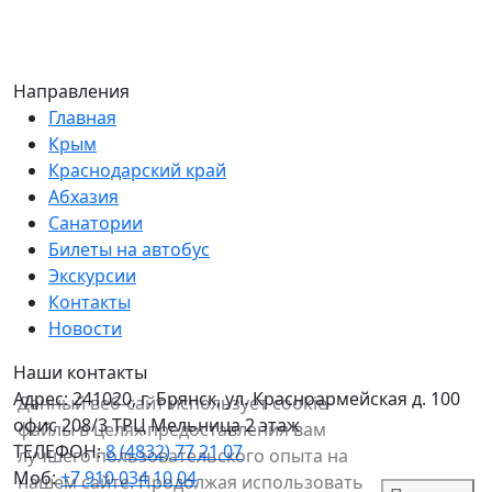
Направления
Главная
Крым
Краснодарский край
Абхазия
Санатории
Билеты на автобус
Экскурсии
Контакты
Новости
Наши контакты
Адрес:
241020, г. Брянск, ул. Красноармейская д. 100
Данный веб-сайт использует cookie-
офис 208/3 ТРЦ Мельница 2 этаж
файлы в целях предоставления вам
ТЕЛЕФОН:
8 (4832) 77 21 07
лучшего пользовательского опыта на
Моб:
+7 910 034 10 04
нашем сайте. Продолжая использовать