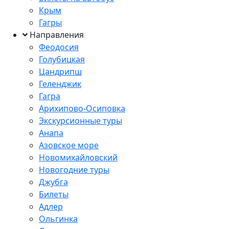
Крым
Гагры
Направления
Феодосия
Голубицкая
Цандрипш
Геленджик
Гагра
Арихипово-Осиповка
Экскурсионные туры
Анапа
Азовское море
Новомихайловский
Новогодние туры
Джубга
Билеты
Адлер
Ольгинка