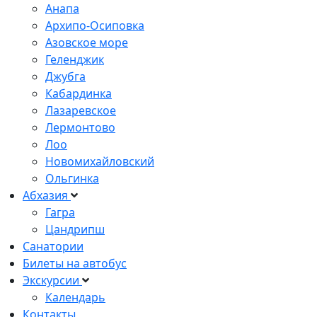
Анапа
Архипо-Осиповка
Азовское море
Геленджик
Джубга
Кабардинка
Лазаревское
Лермонтово
Лоо
Новомихайловский
Ольгинка
Абхазия
Гагра
Цандрипш
Санатории
Билеты на автобус
Экскурсии
Календарь
Контакты