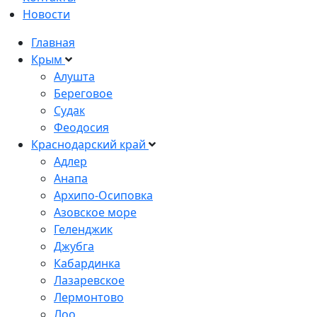
Новости
Главная
Крым
Алушта
Береговое
Судак
Феодосия
Краснодарский край
Адлер
Анапа
Архипо-Осиповка
Азовское море
Геленджик
Джубга
Кабардинка
Лазаревское
Лермонтово
Лоо