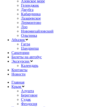
Азовское море
Геленджик
Джубга
Кабардинка
Лазаревское
Лермонтово
Лоо
Новомихайловский
Ольгинка
Абхазия
Гагра
Цандрипш
Санатории
Билеты на автобус
Экскурсии
Календарь
Контакты
Новости
Главная
Крым
Алушта
Береговое
Судак
Феодосия