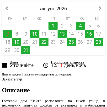
август
2026
пн
вт
ср
чт
пт
сб
вс
1
2
3
4
5
6
7
8
9
10
11
12
13
14
15
16
17
18
19
20
21
22
23
24
25
26
27
28
29
30
31
Цена
Продолжительность
Уточняйте
12/
11
день/ночь
Цена за тур для 1 человека со стандартным размещением.
Заказать тур
Описание
Гостевой дом "Заит" расположен на тихой улице, в
нескольких минутах ходьбы от аквапарка и набережной