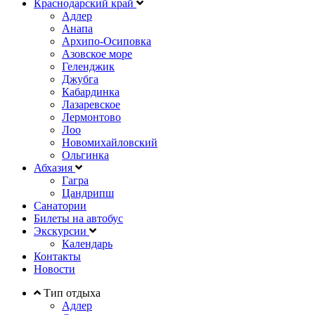
Краснодарский край
Адлер
Анапа
Архипо-Осиповка
Азовское море
Геленджик
Джубга
Кабардинка
Лазаревское
Лермонтово
Лоо
Новомихайловский
Ольгинка
Абхазия
Гагра
Цандрипш
Санатории
Билеты на автобус
Экскурсии
Календарь
Контакты
Новости
Тип отдыха
Адлер