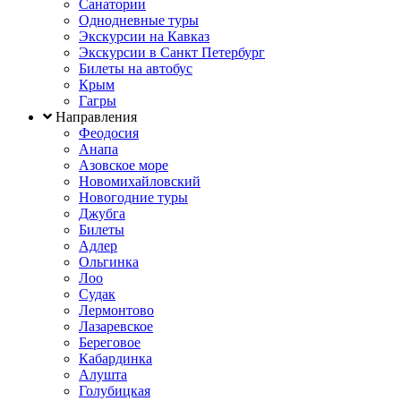
Санатории
Однодневные туры
Экскурсии на Кавказ
Экскурсии в Санкт Петербург
Билеты на автобус
Крым
Гагры
Направления
Феодосия
Анапа
Азовское море
Новомихайловский
Новогодние туры
Джубга
Билеты
Адлер
Ольгинка
Лоо
Судак
Лермонтово
Лазаревское
Береговое
Кабардинка
Алушта
Голубицкая