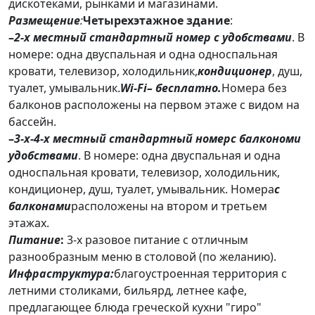
дискотеками, рынками и магазинами.
Размещение
:
Четырехэтажное здание
:
–
2-х местный стандартный номер с удобствами
. В
номере: одна двуспальная и одна односпальная
кровати, телевизор, холодильник,
кондиционер
, душ,
туалет, умывальник.
Wi
-
Fi
– бесплатно
.
Номера без
балконов расположены на первом этаже с видом на
бассейн.
–
3-х-4-х местный стандартный номерс балкономи
удобствами
. В номере: одна двуспальная и одна
односпальная кровати, телевизор, холодильник,
кондиционер, душ, туалет, умывальник. Номера
с
балконами
расположены на втором и третьем
этажах.
Питание
:
3-х разовое питание с отличным
разнообразным меню в столовой (по желанию).
Инфраструктура:
благоустроенная территория с
летними столиками, бильярд, летнее кафе,
предлагающее блюда греческой кухни "гиро"