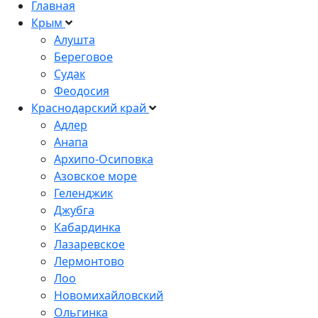
Главная
Крым
Алушта
Береговое
Судак
Феодосия
Краснодарский край
Адлер
Анапа
Архипо-Осиповка
Азовское море
Геленджик
Джубга
Кабардинка
Лазаревское
Лермонтово
Лоо
Новомихайловский
Ольгинка