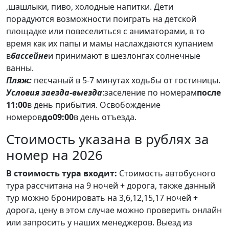
,шашлыки, пиво, холодные напитки. Дети
порадуются возможности поиграть на детской
площадке или повеселиться с аниматорами, в то
время как их папы и мамы наслаждаются купанием
в
бассейне
и принимают в шезлонгах солнечные
ванны.
Пляж:
песчаный в 5-7 минутах ходьбы от гостиницы.
Условия заезда-выезда
:
заселение по номерам
после
11:00
в день прибытия. Освобождение
номеров
до
09:00
в день отъезда.
Стоимость указана в рублях за
номер на 2026
В стоимость тура входит:
Стоимость автобусного
тура рассчитана на 9 ночей + дорога, также данный
тур можно бронировать на 3,6,12,15,17 ночей +
дорога, цену в этом случае можно проверить онлайн
или запросить у наших менеджеров. Выезд из