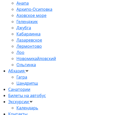
Анапа
Архипо-Осиповка
Азовское море
Геленджик
Джубга
Кабардинка
Лазаревское
Лермонтово
Лоо
Новомихайловский
Ольгинка
Абхазия
Гагра
Цандрипш
Санатории
Билеты на автобус
Экскурсии
Календарь
Контакты