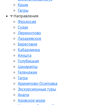
Крым
Гагры
Направления
Феодосия
Судак
Лермонтово
Лазаревское
Береговое
Кабардинка
Алушта
Голубицкая
Цандрипш
Геленджик
Гагра
Арихипово-Осиповка
Экскурсионные туры
Анапа
Азовское море