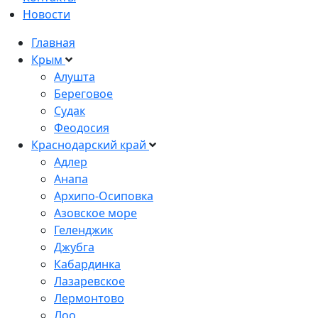
Новости
Главная
Крым
Алушта
Береговое
Судак
Феодосия
Краснодарский край
Адлер
Анапа
Архипо-Осиповка
Азовское море
Геленджик
Джубга
Кабардинка
Лазаревское
Лермонтово
Лоо