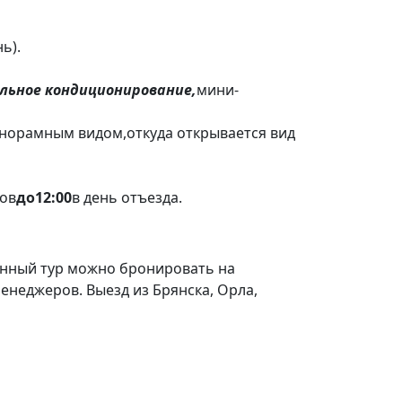
ь).
льное кондиционирование,
мини-
панорамным видом,откуда открывается вид
ов
до
12
:00
в день отъезда.
данный тур можно бронировать на
менеджеров. Выезд из Брянска, Орла,