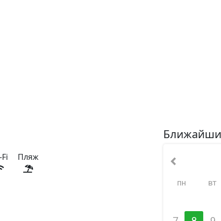
Ближайши
-Fi
Пляж
пн
вт
7
8
9