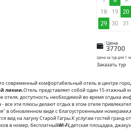
18
19
20
29
30
31
Цена
37700
Цена за тур для 1
Заказать тур
это современный комфортабельный отель в центре горо
ой линии.
Отель представляет собой один 15-этажный ко
е отеля, доступность необходимой во время отдыха ин
 - все эти плюсы делают отдых в этом отеле привлекател
ия" в обновленном виде с благоустроенными номерами,
ся вид на лагуну Старой Гагры.К услугам гостей гранд-от
тков в номер, бесплатный
Wi-Fi,
детская площадка, джакузи