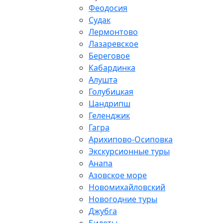
Феодосия
Судак
Лермонтово
Лазаревское
Береговое
Кабардинка
Алушта
Голубицкая
Цандрипш
Геленджик
Гагра
Арихипово-Осиповка
Экскурсионные туры
Анапа
Азовское море
Новомихайловский
Новогодние туры
Джубга