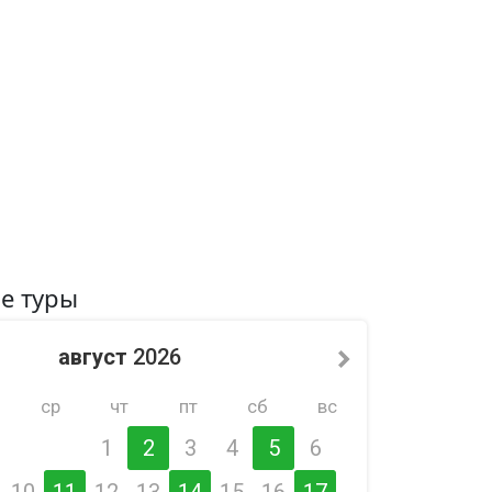
е туры
август
2026
ср
чт
пт
сб
вс
1
2
3
4
5
6
10
11
12
13
14
15
16
17