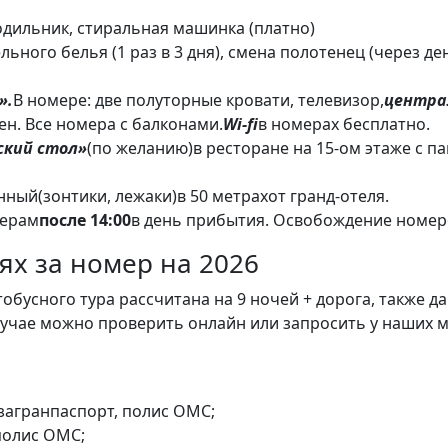
лодильник, стиральная машинка (платно)
ьного белья (1 раз в 3 дня), смена полотенец (через ден
».
В номере: две полуторные кровати, телевизор,
центра
ен. Все номера с балконами.
Wi-fi
в номерах бесплатно.
ский стол»
(по желанию)в ресторане на 15-ом этаже с 
ный(зонтики, лежаки)в 50 метрахот гранд-отеля.
мерам
после 14:00
в день прибытия. Освобождение номер
ях за номер на 2026
обусного тура рассчитана на 9 ночей + дорога, также 
м случае можно проверить онлайн или запросить у наших 
 загранпаспорт, полис ОМС;
 полис ОМС;