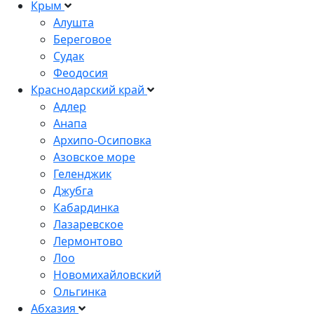
Крым
Алушта
Береговое
Судак
Феодосия
Краснодарский край
Адлер
Анапа
Архипо-Осиповка
Азовское море
Геленджик
Джубга
Кабардинка
Лазаревское
Лермонтово
Лоо
Новомихайловский
Ольгинка
Абхазия