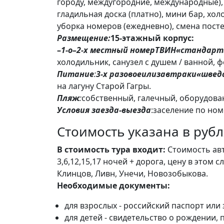
городу, междугородние, международные),
гладильная доска (платно), мини бар, хо
уборка номеров (ежедневно), смена постел
Размещение:
15-этажный корпус:
–
1-о
–2-х местный номер
ТВИН
«стандарт
холодильник, санузел с душем / ванной, ф
Питание
:
3-х разовое
или
завтраки
«швед
на лагуну Старой Гагры.
Пляж
:
собственный, галечный, оборудован
Условия заезда-выезда
:
заселение по но
Стоимость указана в рубл
В стоимость тура входит:
Стоимость авт
3,6,12,15,17 ночей + дорога, цену в это
Клинцов, Ливн, Унечи, Новозобыкова.
Необходимые документы:
для взрослых - российский паспорт или
для детей - свидетельство о рождении,