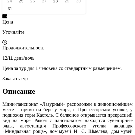
24
25
26
27
28
29
30
31
Цена
Уточняйте
Продолжительность
12/
11
день/ночь
Цена за тур для 1 человека со стандартным размещением.
Заказать тур
Описание
Мини-пансионат «Лазурный» расположен в живописнейшем
месте – прямо на берегу моря, в Профессорском уголке, у
подножия горы Кастель. С балконов открывается прекрасный
вид на море. Рядом с пансионатом находятся сувенирные
ряды, автостанция Профессорского уголка, аквапарк
«Миндальная роща», дом-музей И. С. Шмелева, дом-музей