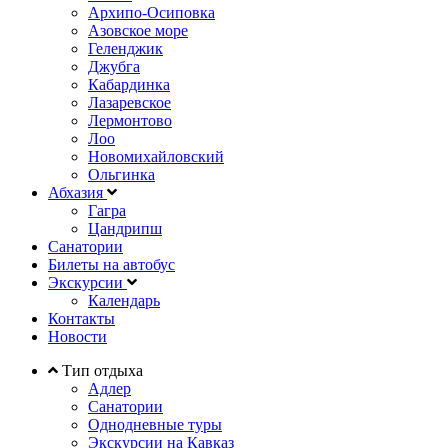
Архипо-Осиповка
Азовское море
Геленджик
Джубга
Кабардинка
Лазаревское
Лермонтово
Лоо
Новомихайловский
Ольгинка
Абхазия
Гагра
Цандрипш
Санатории
Билеты на автобус
Экскурсии
Календарь
Контакты
Новости
Тип отдыха
Адлер
Санатории
Однодневные туры
Экскурсии на Кавказ