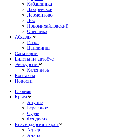
Кабардинка
Лазаревское
Лермонтово
Лоо
Новомихайловский
Ольгинка
Абхазия
Гагра
Цандрипш
Санатории
Билеты на автобус
Экскурсии
Календарь
Контакты
Новости
Главная
Крым
Алушта
Береговое
Судак
Феодосия
Краснодарский край
Адлер
Анапа