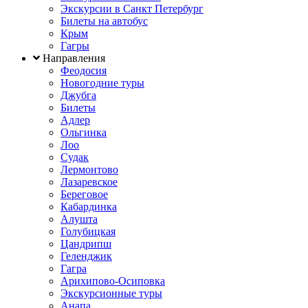
Экскурсии в Санкт Петербург
Билеты на автобус
Крым
Гагры
Направления
Феодосия
Новогодние туры
Джубга
Билеты
Адлер
Ольгинка
Лоо
Судак
Лермонтово
Лазаревское
Береговое
Кабардинка
Алушта
Голубицкая
Цандрипш
Геленджик
Гагра
Арихипово-Осиповка
Экскурсионные туры
Анапа