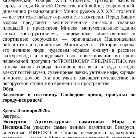
католический соборы ХVII столетия. Трагедия жителей
города в годы Великой Отечественной войны; современный,
динамично развивающийся Минск рубежа ХХ-ХХI столетий
— все это тоже найдет отражение в экскурсии. Перед Вашим
взором предстанут величественные ансамбли главных
площадей и проспектов Минска, монументальные здания
эпохи конструктивизма, современные общественные и
спортивные сооружения — оригинальная Национальная
библиотека и грандиозная Минск-арена… История города,
его великие люди чудесным образом оживут в рассказе
экскурсовода и продолжат свое повествование во время
пешеходной прогулки поТРОИЦКОМУ ПРЕДМЕСТЬЮ, где
кипела жизнь города позапрошлого века и куда сегодня
влекут гостей музеи, сувенирные лавки, уютные кафе, корчмы
и многое другое. Эта прогулка и завершит путешествие по
белорусской столице во времени и в пространстве.
Обед
.
Заселение в гостиницу. Свободное время, прогулки по
городу-все рядом!
3день- 4 января2026г.
Завтрак.
Экскурсия Архитектурные памятники Мира и
Несвижа.
Вы увидите самые ценные памятники Беларуси,
внесенные ЮНЕСКО в Список всемирного культурного