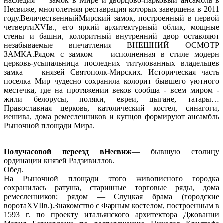
наследия — замок в Мире и дворцово-парковый ансамбль в
Несвиже, многолетняя реставрация которых завершена в 2011
году.ВеличественныйМирский замок, построенный в первой
четвертиXVIв., его яркий архитектурный облик, мощные
стены и башни, колоритный внутренний двор оставляют
незабываемые впечатления ВНЕШНИЙ ОСМОТР
ЗАМКА.Рядом с замком — исполненная в стиле модерн
церковь-усыпальница последних титулованных владельцев
замка — князей Святополк-Мирских. Историческая часть
поселка Мир чудесно сохранила колорит бывшего уютного
местечка, где на протяжении веков сообща - всем миром -
жили белорусы, поляки, евреи, цыгане, татары…
Православная церковь, католический костел, синагоги,
иешива, дома ремесленников и купцов формируют ансамбль
Рыночной площади Мира.
Получасовой переезд вНесвиж
— бывшую столицу
ординации князей Радзивиллов.
Обед.
На Рыночной площади этого живописного городка
сохранилась ратуша, старинные торговые ряды, дома
ремесленников; рядом — Слуцкая брама (городские
воротаXVIIв.).Знакомство с Фарным костелом, построенным в
1593 г. по проекту итальянского архитектора Джованни