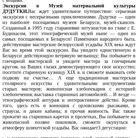
с вещами.
Экскурсия в Музей материальной культуры
ДУДУТКИ.
Вас ждет удивительное путешествие: серьезная
экскурсия с несерьезными приключениями. Дудутки — один
из наиболее посещаемых музеев Беларуси, музей-скансен.
Созданный в 1995 году стараниями энтузиастов во главе с Е.
Будинасом, этот этнографический музей ныне — один из
самых посещаемых в Беларуси! Памятники народного быта,
действующие мастерские белорусской усадьбы XIX века ждут
Вас во время этой экскурсии. Вы увидите единственную в
Беларуси действующую ветряную мельницу; Вы побываете в
гончарной мастерской и увидите мастера за гончарным
кругом, на Ваших глазах демонстрирующего свое искусство;
посетите старинную кузницу XIX в. и сможете выковать себе
подкову на счастье… А еще традиционная мастерская
столярного искусства с удивительными инструментами
старых мастеров; живописная хлебопекарня с историей
хлебопечения; выставка старинных автомобилей… И везде —
этнографический антураж и интерактивное действо. Кроме
того, здесь есть и конюшня с орловскими рысаками, и
страусы, и дикие кабаны, и прочая живность. Вас также
прокатят на старинных каретах и пролетках, Вы побываете на
живописной поляне пикников, сможете окунуться в
атмосферу шляхетской усадьбы. Вас ожидает3 дегустации: