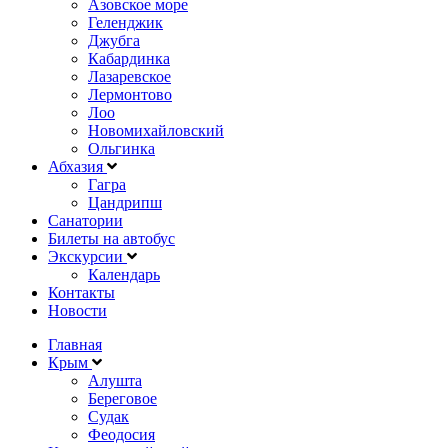
Азовское море
Геленджик
Джубга
Кабардинка
Лазаревское
Лермонтово
Лоо
Новомихайловский
Ольгинка
Абхазия
Гагра
Цандрипш
Санатории
Билеты на автобус
Экскурсии
Календарь
Контакты
Новости
Главная
Крым
Алушта
Береговое
Судак
Феодосия