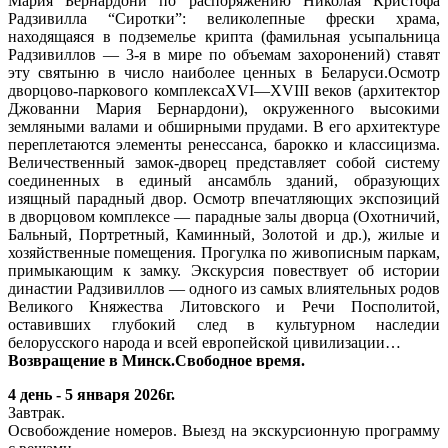
Мария Бернардони по распоряжению Николая Кристофа
Радзивилла “Сиротки”: великолепные фрески храма,
находящаяся в подземелье крипта (фамильная усыпальница
Радзивиллов — 3-я в мире по объемам захоронений) ставят
эту святыню в число наиболее ценных в Беларуси.Осмотр
дворцово-паркового комплексаXVI—XVIII веков (архитектор
Джованни Мария Бернардони), окруженного высокими
земляными валами и обширными прудами. В его архитектуре
переплетаются элементы ренессанса, барокко и классицизма.
Величественный замок-дворец представляет собой систему
соединенных в единый ансамбль зданий, образующих
изящный парадный двор. Осмотр впечатляющих экспозиций
в дворцовом комплексе — парадные залы дворца (Охотничий,
Бальный, Портретный, Каминный, Золотой и др.), жилые и
хозяйственные помещения. Прогулка по живописным паркам,
примыкающим к замку. Экскурсия повествует об истории
династии Радзивиллов — одного из самых влиятельных родов
Великого Княжества Литовского и Речи Посполитой,
оставивших глубокий след в культурном наследии
белорусского народа и всей европейской цивилизации…
Возвращение в Минск.Свободное время.
4 день - 5 января 2026г.
Завтрак.
Освобождение номеров. Выезд на экскурсионную программу