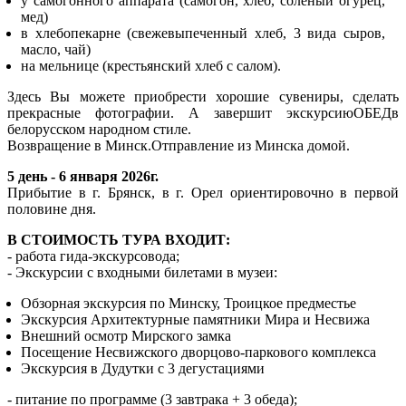
у самогонного аппарата (самогон, хлеб, соленый огурец,
мед)
в хлебопекарне (свежевыпеченный хлеб, 3 вида сыров,
масло, чай)
на мельнице (крестьянский хлеб с салом).
Здесь Вы можете приобрести хорошие сувениры, сделать
прекрасные фотографии. А завершит экскурсиюОБЕДв
белорусском народном стиле.
Возвращение в Минск.Отправление из Минска домой.
5 день - 6 января 2026г.
Прибытие в г. Брянск, в г. Орел ориентировочно в первой
половине дня.
В СТОИМОСТЬ ТУРА ВХОДИТ:
- работа гида-экскурсовода;
- Экскурсии с входными билетами в музеи:
Обзорная экскурсия по Минску, Троицкое предместье
Экскурсия Архитектурные памятники Мира и Несвижа
Внешний осмотр Мирского замка
Посещение Несвижского дворцово-паркового комплекса
Экскурсия в Дудутки с 3 дегустациями
- питание по программе (3 завтрака + 3 обеда);