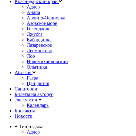
Краснодарский край
Адлер
Анапа
Архипо-Осиповка
Азовское море
Геленджик
Джубга
Кабардинка
Лазаревское
Лермонтово
Лоо
Новомихайловский
Ольгинка
Абхазия
Гагра
Цандрипш
Санатории
Билеты на автобус
Экскурсии
Календарь
Контакты
Новости
Тип отдыха
Адлер