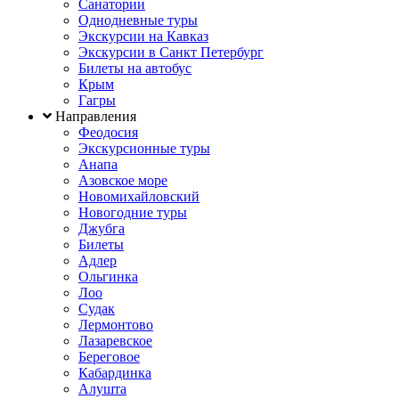
Санатории
Однодневные туры
Экскурсии на Кавказ
Экскурсии в Санкт Петербург
Билеты на автобус
Крым
Гагры
Направления
Феодосия
Экскурсионные туры
Анапа
Азовское море
Новомихайловский
Новогодние туры
Джубга
Билеты
Адлер
Ольгинка
Лоо
Судак
Лермонтово
Лазаревское
Береговое
Кабардинка
Алушта