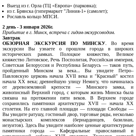
Выезд из г. Орла (ТЦ «Европа» (парковка);
из г. Брянска (гипермаркет "Линия-1» (самолет);
Рославль кольцо МПСИ.
2 день - 3 января 2026г.
Прибытие в г. Минск, встреча с гидом-экскурсоводом.
Завтрак
ОБЗОРНАЯ ЭКСКУРСИЯ ПО МИНСКУ
. Во время
экскурсии Вы узнаете о прошлом города в широких
исторических рамках. Полоцкое княжество, Великое
княжество Литовское, Речь Посполитая, Российская империя,
Советская Белоруссия и Республика Беларусь — таков путь,
пройденный Минском за века... Вы увидите Петро–
Павловскую церковь начала ХVII века и "Красный" костел
начала ХХ века; древнейшую улицу Немигу, что начиналась
от деревоземляной крепости — Минского замка, и
живописный Верхний город, с которым жизнь Минска была
связана на протяжении пяти веков. В Верхнем городе
сохранились памятники архитектуры XVII — начала XX
столетия. На его главной площади — площади Свободы —
Вы увидите ратушу, гостиный двор, торговые ряды, несколько
монастырских комплексов (бернардинцев, базилиан,
иезуитов). Здесь Вы увидите наиболее ценные архитектурные
памятники города — Кафедральные православный и