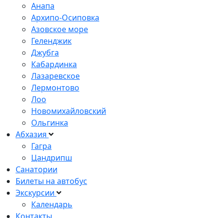
Анапа
Архипо-Осиповка
Азовское море
Геленджик
Джубга
Кабардинка
Лазаревское
Лермонтово
Лоо
Новомихайловский
Ольгинка
Абхазия
Гагра
Цандрипш
Санатории
Билеты на автобус
Экскурсии
Календарь
Контакты