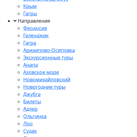
Крым
Гагры
Направления
Феодосия
Геленджик
Гагра
Арихипово-Осиповка
Экскурсионные туры
Анапа
Азовское море
Новомихайловский
Новогодние туры
Джубга
Билеты
Адлер
Ольгинка
Лоо
Судак