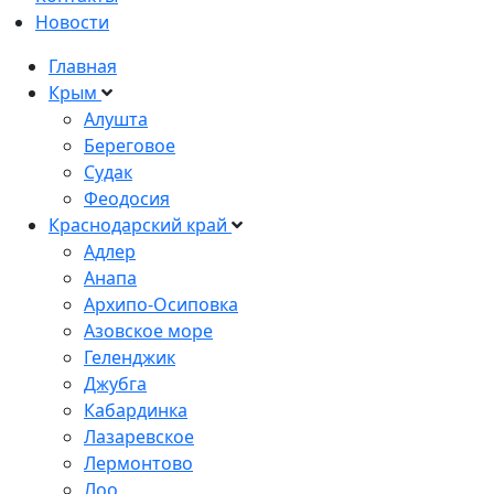
Новости
Главная
Крым
Алушта
Береговое
Судак
Феодосия
Краснодарский край
Адлер
Анапа
Архипо-Осиповка
Азовское море
Геленджик
Джубга
Кабардинка
Лазаревское
Лермонтово
Лоо