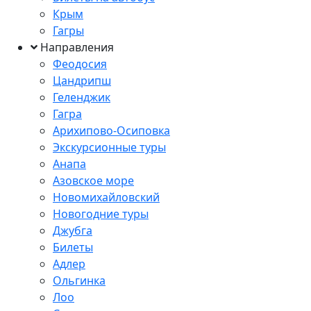
Крым
Гагры
Направления
Феодосия
Цандрипш
Геленджик
Гагра
Арихипово-Осиповка
Экскурсионные туры
Анапа
Азовское море
Новомихайловский
Новогодние туры
Джубга
Билеты
Адлер
Ольгинка
Лоо