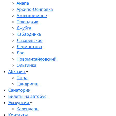
Анапа
Архипо-Осиповка
Азовское море
Геленджик
Джубга
Кабардинка
Лазаревское
Лермонтово
Лоо
Новомихайловский
Ольгинка
Абхазия
Гагра
Цандрипш
Санатории
Билеты на автобус
Экскурсии
Календарь
Контакты