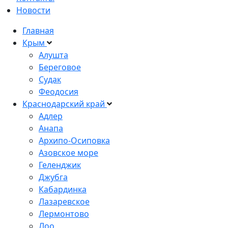
Новости
Главная
Крым
Алушта
Береговое
Судак
Феодосия
Краснодарский край
Адлер
Анапа
Архипо-Осиповка
Азовское море
Геленджик
Джубга
Кабардинка
Лазаревское
Лермонтово
Лоо