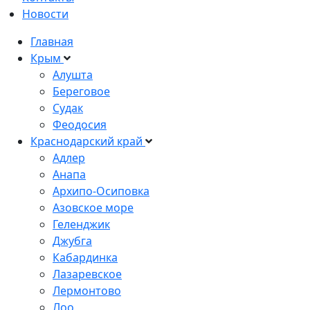
Новости
Главная
Крым
Алушта
Береговое
Судак
Феодосия
Краснодарский край
Адлер
Анапа
Архипо-Осиповка
Азовское море
Геленджик
Джубга
Кабардинка
Лазаревское
Лермонтово
Лоо