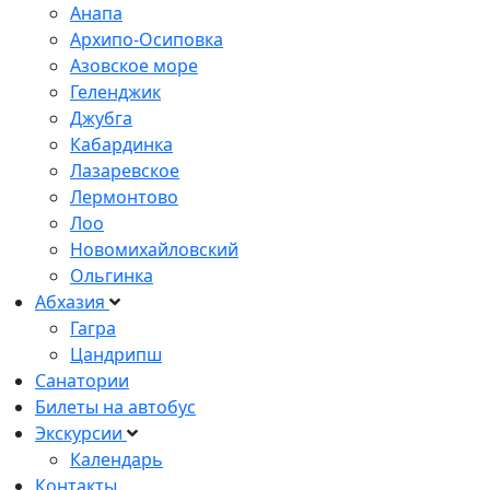
Анапа
Архипо-Осиповка
Азовское море
Геленджик
Джубга
Кабардинка
Лазаревское
Лермонтово
Лоо
Новомихайловский
Ольгинка
Абхазия
Гагра
Цандрипш
Санатории
Билеты на автобус
Экскурсии
Календарь
Контакты