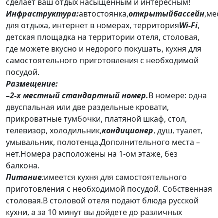
сделает ваш отдых насыщенным и интересным!
Инфраструктура:
автостоянка,
открытый
бассейн
,ме
для отдыха, интернет в номерах, территория
Wi-Fi
,
детская площадка на территории отеля, столовая,
где можете вкусно и недорого покушать, кухня для
самостоятельного приготовления с необходимой
посудой.
Размещение:
–
2-х местный стандартный номер
.
В номере: одна
двуспальная или две раздельные кровати,
прикроватные тумбочки, платяной шкаф, стол,
телевизор, холодильник,
кондиционер
, душ, туалет,
умывальник, полотенца.Дополнительного места –
нет.Номера расположены на 1-ом этаже, без
балкона.
Питание
:
имеется кухня для самостоятельного
приготовления с необходимой посудой. Собственная
столовая.В столовой отеля подают блюда русской
кухни, а за 10 минут вы дойдете до различных