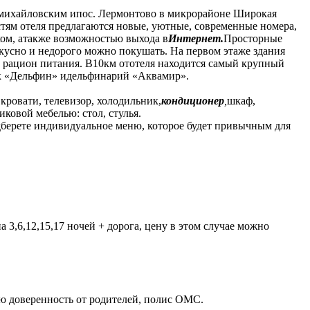
омихайловским ипос. Лермонтово в микрорайоне Широкая
тям отеля предлагаются новые, уютные, современные номера,
ом, атакже возможностью выхода в
Интернет.
Просторные
вкусно и недорого можно покушать. На первом этаже здания
ть рацион питания. В10км ототеля находится самый крупный
рк «Дельфин» идельфинарий «Аквамир».
кровати, телевизор, холодильник,
кондиционер
,
шкаф,
ковой мебелью: стол, стулья.
одберете индивидуальное меню, которое будет привычным для
 3,6,12,15,17 ночей + дорога, цену в этом случае можно
ю доверенность от родителей, полис ОМС.