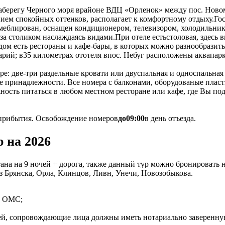
аберегу Черного моря врайоне ВДЦ «Орленок» между пос. Нов
ем спокойных оттенков, располагает к комфортному отдыху.Гос
еблирован, оснащен кондиционером, телевизором, холодильник
а столиком наслаждаясь видами.При отеле естьстоловая, здесь 
ядом есть рестораны и кафе-бары, в которых можно разнообрази
рий; в35 километрах ототеля впос. Небуг расположены аквапа
ре: две-три раздельные кровати или двуспальная и односпальная 
е принадлежности. Все номера с балконами, оборудованые пласти
ожность питаться в любом местном ресторане или кафе, где Вы п
 прибытия. Освобождение номеров
до
09:00
в день отъезда.
р на 2026
ана на 9 ночей + дорога, также данный тур можно бронировать на
з Брянска, Орла, Клинцов, Ливн, Унечи, Новозобыкова.
ис ОМС;
лей, сопровождающие лица должны иметь нотариально заверенну