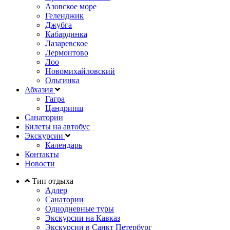
Азовское море
Геленджик
Джубга
Кабардинка
Лазаревское
Лермонтово
Лоо
Новомихайловский
Ольгинка
Абхазия
Гагра
Цандрипш
Санатории
Билеты на автобус
Экскурсии
Календарь
Контакты
Новости
Тип отдыха
Адлер
Санатории
Однодневные туры
Экскурсии на Кавказ
Экскурсии в Санкт Петербург