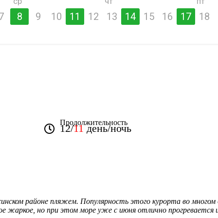
ср
чт
пт
7
8
9
10
11
12
13
14
15
16
17
18
Продолжительность
12/
11
день/ночь
инском районе пляжем. Популярность этого курорта во многом о
ое жаркое, но при этом море уже с июня отлично прогревается и