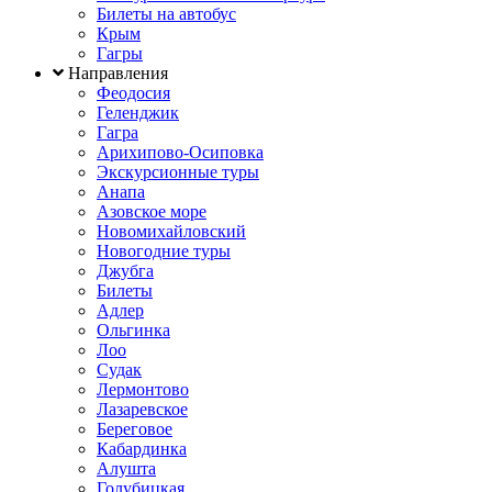
Билеты на автобус
Крым
Гагры
Направления
Феодосия
Геленджик
Гагра
Арихипово-Осиповка
Экскурсионные туры
Анапа
Азовское море
Новомихайловский
Новогодние туры
Джубга
Билеты
Адлер
Ольгинка
Лоо
Судак
Лермонтово
Лазаревское
Береговое
Кабардинка
Алушта
Голубицкая