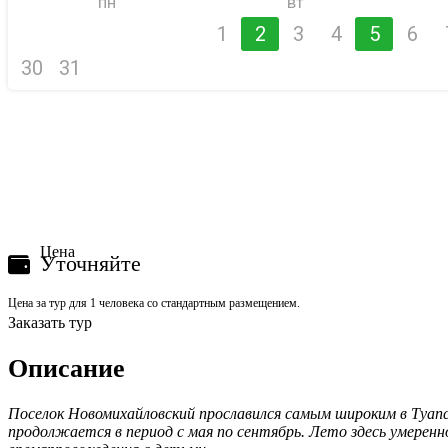
пн
вт
1
2
3
4
5
6
30
31
Цена
Уточняйте
Цена за тур для 1 человека со стандартным размещением.
Заказать тур
Описание
Поселок Новомихайловский прославился самым широким в Туапс
продолжается в период с мая по сентябрь. Лето здесь умеренн