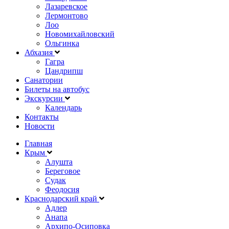
Лазаревское
Лермонтово
Лоо
Новомихайловский
Ольгинка
Абхазия
Гагра
Цандрипш
Санатории
Билеты на автобус
Экскурсии
Календарь
Контакты
Новости
Главная
Крым
Алушта
Береговое
Судак
Феодосия
Краснодарский край
Адлер
Анапа
Архипо-Осиповка