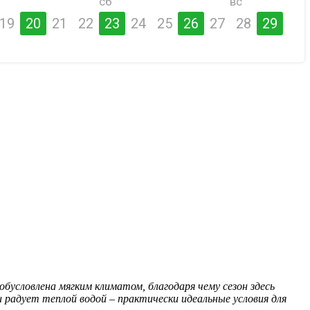
сб
вс
19
20
21
22
23
24
25
26
27
28
29
бусловлена мягким климатом, благодаря чему сезон здесь
 радует теплой водой – практически идеальные условия для