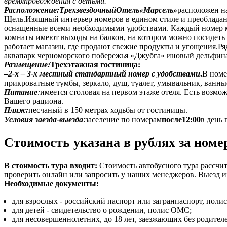
времяпровождения с детьми.
Расположение
:
Трехзвездочный
Отель«Марсель»
расположен н
Щель.Изящный интерьер номеров в едином стиле и преобладани
оснащенные всеми необходимыми удобствами. Каждый номер м
комнаты имеют выходы на балкон, на котором можно посидеть з
работает магазин, где продают свежие продукты и угощения.Р
аквапарк черноморского побережья «Джубга» иновый дельфина
Размещение
:
Трехэтажная гостиница:
–
2-х – 3-х местный стандартный номер с удобствами
.
В номе
прикроватные тумбы, зеркало, душ, туалет, умывальник, ванны
Питание
:
имеется столовая на первом этаже отеля. Есть возм
Вашего рациона.
Пляж
:
песчаный в 150 метрах ходьбы от гостиницы.
Условия заезда-выезда
:
заселение по номерам
после
12:00
в день
Стоимость указана в рублях за номе
В стоимость тура входит:
Стоимость автобусного тура рассчит
проверить онлайн или запросить у наших менеджеров. Выезд и
Необходимые документы:
для взрослых - российский паспорт или загранпаспорт, пол
для детей - свидетельство о рождении, полис ОМС;
для несовершеннолетних, до 18 лет, заезжающих без родите