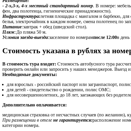
Размещение:
- 2-х,3-х, 4-х местный стандартный номер
. В номере: мебел
фен, два полотенца, гигиенические принадлежности).
Инфраструктура:
летняя площадка с мангалом и барбекю, для
белья, электрочайник в каждом номере, смена полотенец по зап
П
итание
:
завтрак + обед (шведский стол).
Пляж
:
До пляжа 50 м.
Условия заезда-выезда
:заселение по номерам
после 12:00
в день
Стоимость указана в рублях за номе
В стоимость тура входит:
Стоимость автобусного тура рассчит
проверить онлайн или запросить у наших менеджеров. Выезд и
Необходимые документы:
для взрослых - российский паспорт или загранпаспорт, пол
для детей - свидетельство о рождении, полис ОМС;
для несовершеннолетних, до 18 лет, заезжающих без родите
Дополнительно оплачивается:
медицинская страховка от несчастных случаев (по желанию), к
При размещении в отеле
не гарантируется:
расположение номер
категории номера.