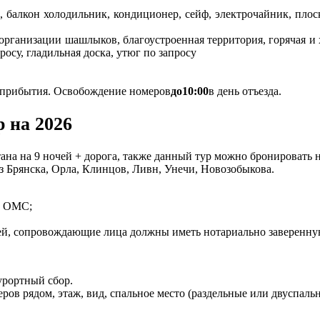
ь, балкон холодильник, кондиционер, сейф, электрочайник, плос
 организации шашлыков, благоустроенная территория, горячая и 
росу, гладильная доска, утюг по запросу
 прибытия. Освобождение номеров
до
10:00
в день отъезда.
р на 2026
ана на 9 ночей + дорога, также данный тур можно бронировать на
з Брянска, Орла, Клинцов, Ливн, Унечи, Новозобыкова.
ис ОМС;
лей, сопровождающие лица должны иметь нотариально заверенну
урортный сбор.
ов рядом, этаж, вид, спальное место (раздельные или двуспальн