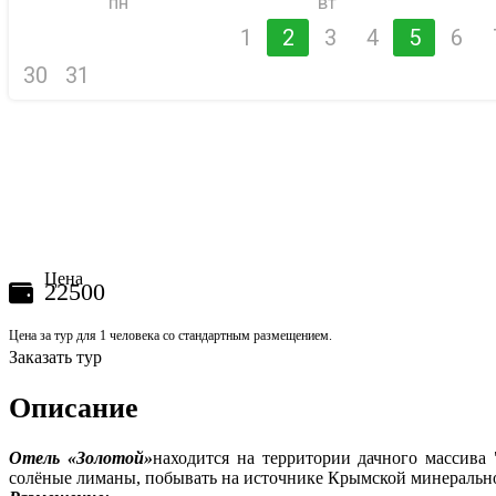
пн
вт
1
2
3
4
5
6
30
31
Цена
22500
Цена за тур для 1 человека со стандартным размещением.
Заказать тур
Описание
Отель «Золотой»
находится на территории дачного массива 
солёные лиманы, побывать на источнике Крымской минерально