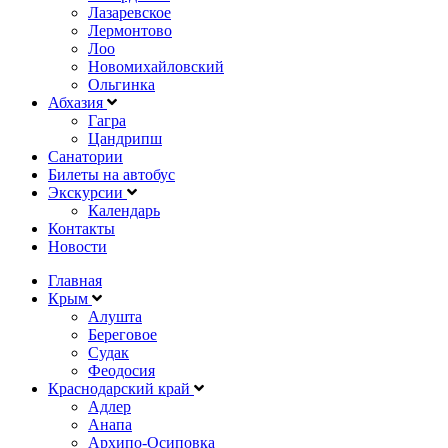
Лазаревское
Лермонтово
Лоо
Новомихайловский
Ольгинка
Абхазия
Гагра
Цандрипш
Санатории
Билеты на автобус
Экскурсии
Календарь
Контакты
Новости
Главная
Крым
Алушта
Береговое
Судак
Феодосия
Краснодарский край
Адлер
Анапа
Архипо-Осиповка