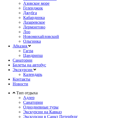
Азовское море
Геленджик
Джубга
Кабардинка
Лазаревское
Лермонтово
Лоо
Новомихайловский
Ольгинка
Абхазия
Гагра
Цандрипш
Санатории
Билеты на автобус
Экскурсии
Календарь
Контакты
Новости
Тип отдыха
Адлер
Санатории
Однодневные туры
Экскурсии на Кавказ
Экскурсии в Санкт Петербург