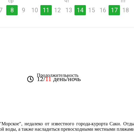
ср
чт
пт
7
8
9
10
11
12
13
14
15
16
17
18
Продолжительность
12/
11
день/ночь
"Морское", недалеко от известного города-курорта Саки. Отды
й воды, а также насладиться превосходными местными пляжами 