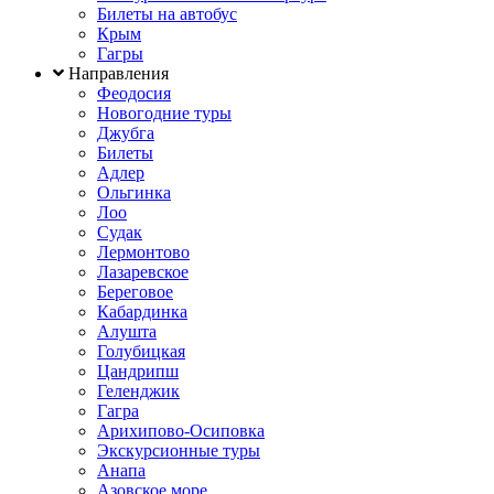
Билеты на автобус
Крым
Гагры
Направления
Феодосия
Новогодние туры
Джубга
Билеты
Адлер
Ольгинка
Лоо
Судак
Лермонтово
Лазаревское
Береговое
Кабардинка
Алушта
Голубицкая
Цандрипш
Геленджик
Гагра
Арихипово-Осиповка
Экскурсионные туры
Анапа
Азовское море