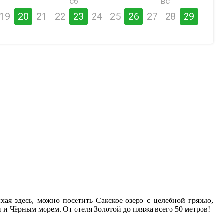
сб
вс
19
20
21
22
23
24
25
26
27
28
29
хая здесь, можно посетить Сакское озеро с целебной грязью,
и Чёрным морем. От отеля Золотой до пляжа всего 50 метров!