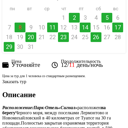
пн
вт
ср
чт
пт
сб
вс
1
2
3
4
5
6
7
8
9
10
11
12
13
14
15
16
17
18
19
20
21
22
23
24
25
26
27
28
29
30
31
Цена
Продолжительность
Уточняйте
12/
11
день/ночь
Цена за тур для 1 человека со стандартным размещением.
Заказать тур
Описание
Расположение
:
Парк-Отель
«Сигнал»
расположен
на
берегу
Черного моря, между поселками Лермонтово и
Новомихайловский в 40 километрах от Туапсе на 30 га
площади.
Полностью закрытая охраняемая территория