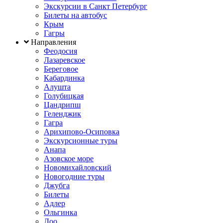
Экскурсии в Санкт Петербург
Билеты на автобус
Крым
Гагры
Направления
Феодосия
Лазаревское
Береговое
Кабардинка
Алушта
Голубицкая
Цандрипш
Геленджик
Гагра
Арихипово-Осиповка
Экскурсионные туры
Анапа
Азовское море
Новомихайловский
Новогодние туры
Джубга
Билеты
Адлер
Ольгинка
Лоо