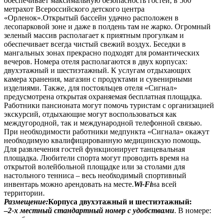
обеспечивает максимальную безопасность гостей, в 500
метрах
от Всероссийского детского центра
«Орленок».
Открытый бассейн удачно расположен в
лесопарковой зоне и даже в полдень там не жарко. Огромный
зеленый массив располагает к приятным прогулкам и
обеспечивает всегда чистый свежий воздух. Беседки в
мангальных зонах прекрасно подходят для романтических
вечеров. Номера отеля располагаются в двух корпусах:
двухэтажный и шестиэтажный. К услугам отдыхающих
камера хранения, магазин с продуктами и сувенирными
изделиями. Также, для постояльцев отеля «Сигнал»
предусмотрена открытая охраняемая бесплатная площадка.
Работники пансионата могут помочь туристам с организацией
экскурсий, отдыхающие могут воспользоваться как
междугородной, так и международной телефонной связью.
При необходимости работники медпункта «Сигнала» окажут
необходимую квалифицированную медицинскую помощь.
Для развлечения гостей функционирует танцевальная
площадка. Любители спорта могут проводить время на
открытой волейбольной площадке или за столами для
настольного тенниса – весь необходимый спортивный
инвентарь можно арендовать на месте.
Wi-Fi
на всей
территории.
Размещение:
Корпуса двухэтажный и шестиэтажный:
–
2-х местный стандартный номер с удобствами
. В номере: