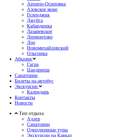
Архипо-Осиповка
Азовское море
Геленджик
Джубга
Кабардинка
Лазаревское
Лермонтово
Лоо
Новомихайловский
Ольгинка
Абхазия
Гагра
Цандрипш
Санатории
Билеты на автобус
Экскурсии
Календарь
Контакты
Новости
Тип отдыха
Адлер
Санатории
Однодневные туры
Экскурсии на Кавказ