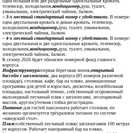
одна большая или две раздельные односпальные кровати,
телевизор, холодильник,
кондиционер,
душ, туалет,
умывальник, электрический чайник, балкон.
– 3-х местный стандартный номер с удобствами
. В номере:
одна двуспальная кровать и диван-кровать, телевизор,
холодильник,
кондиционер,
душ, туалет, умывальник,
электрический чайник, балкон.
– 4-х местный стандартный номер с удобствами
. В номере:
одна двуспальная и две односпальные кровати, телевизор,
холодильник,
кондиционер,
душ, туалет, умывальник,
электрический чайник, балкон.
К сезону 2026 будет обновлен номерной фонд главного
корпуса.
Инфраструктура:
первая береговая линия,
открытый
бассейн с шезлонгами
, два корпуса (85 номеров различной
площади), столовая, кафе, бар на пляже, анимационные
программы для детей и взрослых, дискотека, волейбольная
площадка, настольный теннис, собственный огороженный
малолюдный песчаный пляж с шезлонгами, лесопарковый
массив, круглосуточная стойка регистрации.
Питание
:
для гостей пансионата работает столовая, по
желанию организуется трёхразовое питание по системе
«шведский стол».
Пляж:
собственный песчаный пляжс шезлонгамив 100 метрах
от корпусов. Работает панорамный бар на пляже
.