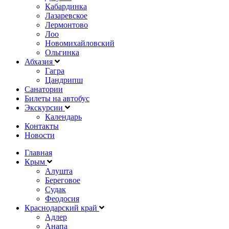
Кабардинка
Лазаревское
Лермонтово
Лоо
Новомихайловский
Ольгинка
Абхазия
Гагра
Цандрипш
Санатории
Билеты на автобус
Экскурсии
Календарь
Контакты
Новости
Главная
Крым
Алушта
Береговое
Судак
Феодосия
Краснодарский край
Адлер
Анапа