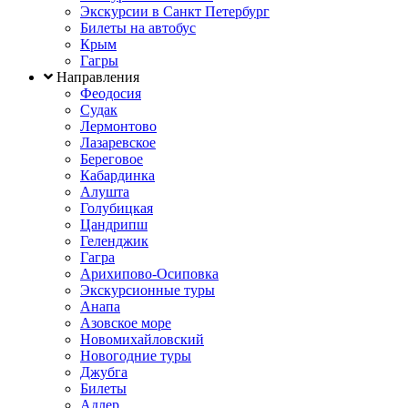
Экскурсии в Санкт Петербург
Билеты на автобус
Крым
Гагры
Направления
Феодосия
Судак
Лермонтово
Лазаревское
Береговое
Кабардинка
Алушта
Голубицкая
Цандрипш
Геленджик
Гагра
Арихипово-Осиповка
Экскурсионные туры
Анапа
Азовское море
Новомихайловский
Новогодние туры
Джубга
Билеты
Адлер