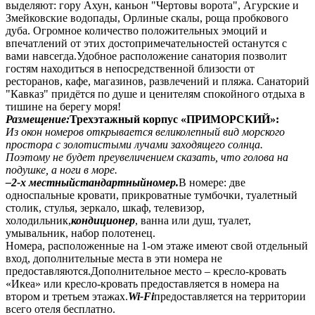
выделяют: гору Ахун, каньон "Чертовы ворота", Агурские и
Змейковские водопады, Орлиные скалы, роща пробкового
дуба. Огромное количество положительных эмоций и
впечатлений от этих достопримечательностей останутся с
вами навсегда.Удобное расположение санатория позволит
гостям находиться в непосредственной близости от
ресторанов, кафе, магазинов, развлечений и пляжа. Санаторий
"Кавказ" придётся по душе и ценителям спокойного отдыха в
тишине на берегу моря!
Размещение:
Трехэтажный корпус «ПРИМОРСКИЙ»:
Из окон номеров открывается великолепный вид морского
простора с золотистыми лучами заходящего солнца.
Поэтому не будет преувеличением сказать, что голова на
подушке, а ноги в море.
–
2-х местный
стандартный
номер.
В номере: две
односпальные кровати, прикроватные тумбочки, туалетный
столик, стулья, зеркало, шкаф, телевизор,
холодильник,
кондиционер
, ванна или душ, туалет,
умывальник, набор полотенец.
Номера, расположенные на 1-ом этаже имеют свой отдельный
вход, дополнительные места в эти номера не
предоставляются.
Дополнительное место – кресло-кровать
«Икеа» или кресло-кровать предоставляется в номера на
втором и третьем этажах.
Wi-Fi
предоставляется на территории
всего отеля бесплатно.