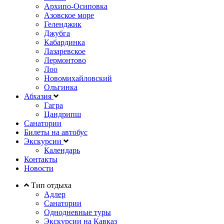
Архипо-Осиповка
Азовское море
Геленджик
Джубга
Кабардинка
Лазаревское
Лермонтово
Лоо
Новомихайловский
Ольгинка
Абхазия
Гагра
Цандрипш
Санатории
Билеты на автобус
Экскурсии
Календарь
Контакты
Новости
Тип отдыха
Адлер
Санатории
Однодневные туры
Экскурсии на Кавказ