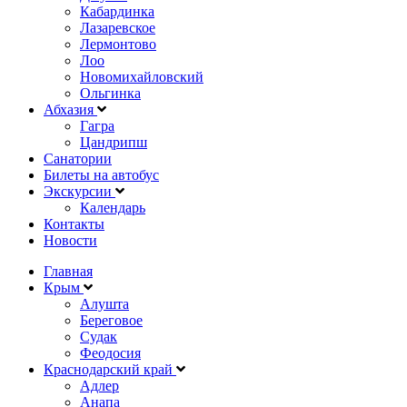
Кабардинка
Лазаревское
Лермонтово
Лоо
Новомихайловский
Ольгинка
Абхазия
Гагра
Цандрипш
Санатории
Билеты на автобус
Экскурсии
Календарь
Контакты
Новости
Главная
Крым
Алушта
Береговое
Судак
Феодосия
Краснодарский край
Адлер
Анапа