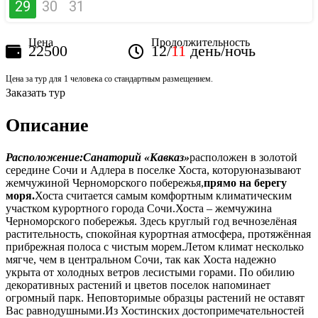
29
30
31
Цена
Продолжительность
22500
12/
11
день/ночь
Цена за тур для 1 человека со стандартным размещением.
Заказать тур
Описание
Расположение:
Санаторий «Кавказ»
расположен в золотой
середине Сочи и Адлера в поселке Хоста, которуюназывают
жемчужиной Черноморского побережья,
прямо на берегу
моря.
Хоста считается самым комфортным климатическим
участком курортного города Сочи.Хоста – жемчужина
Черноморского побережья. Здесь круглый год вечнозелёная
растительность, спокойная курортная атмосфера, протяжённая
прибрежная полоса с чистым морем.Летом климат несколько
мягче, чем в центральном Сочи, так как Хоста надежно
укрыта от холодных ветров лесистыми горами. По обилию
декоративных растений и цветов поселок напоминает
огромный парк. Неповторимые образцы растений не оставят
Вас равнодушными.Из Хостинских достопримечательностей