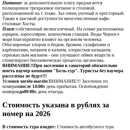
Питание
: за дополнительную плату предлагается
полноценное трехразовое питание в столовой,
расположенной на 1 этаже. Зал очень уютный и просторный.
Также в шаговой доступности многочисленные кафе-
столовые Хосты.
Пляж
:
собственный мелкогалечный. На пляже расположены
аэрарии, аэросолярии, шлюпочная станция. Воды Черного
моря благоприятно влияют на организм человека.
Обогащенные хлором и йодом, бромом, сульфатами и
карбонатами, натрием и калием, хлористым кальцием,
сернокислым магнием - они улучшают обмен веществ и
стимулируют биохимические процессы организма.
ВНИМАНИЕ!!
При заселении в санаторий обязательно
иметь ваучер компании "Бель-тур". Туристы без ваучера
расселены не будут!!!
Условия заезда-выезда
:
ВНИМАНИЕ!!! Заселение по
номерам
после 14:00
в день прибытия. Освобождение
номеров
до
09
:
00
в день отъезда.
Стоимость указана в рублях за
номер на 2026
В стоимость тура входит:
Стоимость автобусного тура